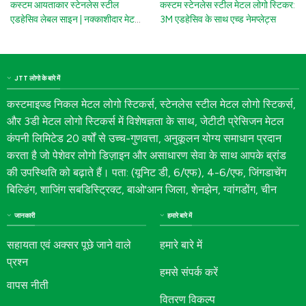
कस्टम आयताकार स्टेनलेस स्टील
कस्टम स्टेनलेस स्टील मेटल लोगो स्टिकर:
एडहेसिव लेबल साइन | नक्काशीदार मेटल
3M एडहेसिव के साथ एच्ड नेमप्लेट्स
लोगो टैग काले उकेरे अक्षरों के साथ
JTT लोगो के बारे में
कस्टमाइज्ड निकल मेटल लोगो स्टिकर्स, स्टेनलेस स्टील मेटल लोगो स्टिकर्स,
और 3डी मेटल लोगो स्टिकर्स में विशेषज्ञता के साथ, जेटीटी प्रेसिजन मेटल
कंपनी लिमिटेड 20 वर्षों से उच्च-गुणवत्ता, अनुकूलन योग्य समाधान प्रदान
करता है जो पेशेवर लोगो डिज़ाइन और असाधारण सेवा के साथ आपके ब्रांड
की उपस्थिति को बढ़ाते हैं। पता: (यूनिट डी, 6/एफ), 4-6/एफ, जिंगडाचेंग
बिल्डिंग, शाजिंग सबडिस्ट्रिक्ट, बाओ'आन जिला, शेनझेन, ग्वांगडोंग, चीन
जानकारी
हमारे बारे में
सहायता एवं अक्सर पूछे जाने वाले
हमारे बारे में
प्रश्न
हमसे संपर्क करें
वापस नीती
वितरण विकल्प