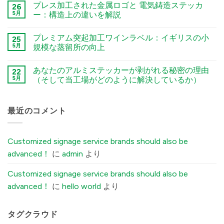
プレス加工された金属ロゴと 電気鋳造ステッカ
A
26
नहीं
Guide
The
5月
ー：構造上の違いを解説
to
Sourcing
Chemical
Checklist:
कोई
Etching,
5
टिप्पणी
プレミアム突起加工ワインラベル：イギリスの小
Electroforming,
Environmental
25
नहीं
and
Factors
Stamped
5月
規模な蒸留所の向上
Stamping
You
Metal
Processes
Must
Logo
कोई
में
Tell
vs.
टिप्पणी
あなたのアルミステッカーが剥がれる秘密の理由
Your
Electroformed
22
नहीं
Factory
Sticker:
Premium
5月
（そして当工場がどのように解決しているか）
Before
Structural
Embossed
Ordering
Differences
Wine
कोई
Custom
Explained
Labels:
टिप्पणी
Aluminum
में
Elevating
नहीं
Labels
UK
The
最近のコメント
में
Boutique
Secret
Distilleries
Reason
में
Your
Brushed
Customized signage service brands should also be
Aluminum
Stickers
advanced！
に
admin
より
Peel
Off
(And
Customized signage service brands should also be
How
Our
advanced！
に
hello world
より
Factory
Fixes
It)
में
タグクラウド