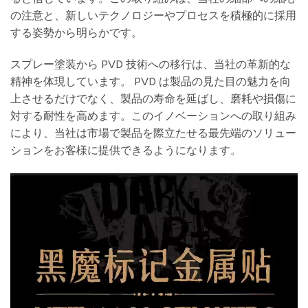
の注意と、新しいテクノロジーやプロセスを積極的に採用
する姿勢から明らかです。
スプレー塗装から PVD ​​技術への移行は、当社の革新的な
精神を体現しています。 PVD は製品の見た目の魅力を向
上させるだけでなく、製品の寿命を延ばし、磨耗や損傷に
対する耐性を高めます。このイノベーションへの取り組み
により、当社は市場で製品を際立たせる最先端のソリュー
ションをお客様に提供できるようになります。
動
画
プ
レ
ー
ヤ
ー