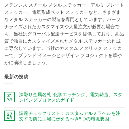
ステンレス スチール メタル ステッカー、アルミ プレート
ステッカー、電気形成ペット ステッカーなど、さまざま
なメタル ステッカーの製造を専門としています。パーソ
ナライズされたカスタマイズや大量注文が必要な場合で
も、当社はグローバル配送サービスを提供しており、高品
質で独自にカスタマイズされたメタル ステッカーの作成
に専念しています。当社のカスタム メタリック ステッカ
ーで、ブランド イメージとデザイン プロジェクトを華や
かに演出しましょう。
最新の投稿
深彫り金属名札: 化学エッチング、電気鋳造、スタ
31
5月
ンピングプロセスのガイド
कोई
टिप्पणी
調達チェックリスト：カスタムアルミラベルを注
27
नहीं
Deep
5月
文する前に工場に伝えるべき5つの環境要因
Engraving
Metal
कोई
Nametags:
टिप्पणी