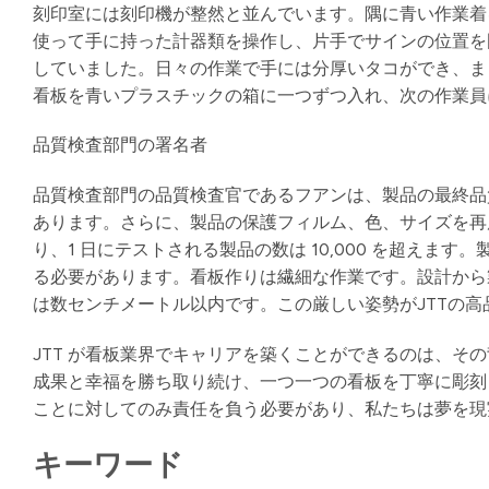
刻印室には刻印機が整然と並んでいます。隅に青い作業着
使って手に持った計器類を操作し、片手でサインの位置を
していました。日々の作業で手には分厚いタコができ、ま
看板を青いプラスチックの箱に一つずつ入れ、次の作業員
品質検査部門の署名者
品質検査部門の品質検査官であるフアンは、製品の最終品
あります。さらに、製品の保護フィルム、色、サイズを再
り、1 日にテストされる製品の数は 10,000 を超えます
る必要があります。看板作りは繊細な作業です。設計から
は数センチメートル以内です。この厳しい姿勢がJTTの
JTT が看板業界でキャリアを築くことができるのは、そ
成果と幸福を勝ち取り続け、一つ一つの看板を丁寧に彫刻
ことに対してのみ責任を負う必要があり、私たちは夢を現
キーワード