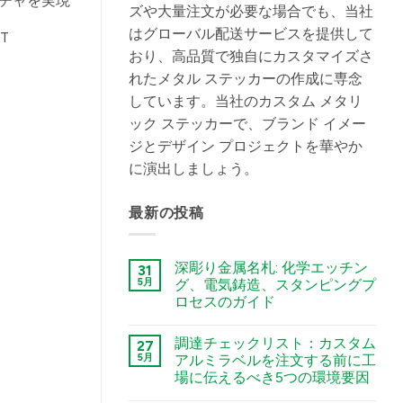
チャを実現
ズや大量注文が必要な場合でも、当社
はグローバル配送サービスを提供して
おり、高品質で独自にカスタマイズさ
れたメタル ステッカーの作成に専念
しています。当社のカスタム メタリ
ック ステッカーで、ブランド イメー
ジとデザイン プロジェクトを華やか
に演出しましょう。
最新の投稿
深彫り金属名札: 化学エッチン
31
5月
グ、電気鋳造、スタンピングプ
ロセスのガイド
कोई
टिप्पणी
調達チェックリスト：カスタム
27
नहीं
Deep
5月
アルミラベルを注文する前に工
Engraving
場に伝えるべき5つの環境要因
Metal
Nametags:
कोई
A