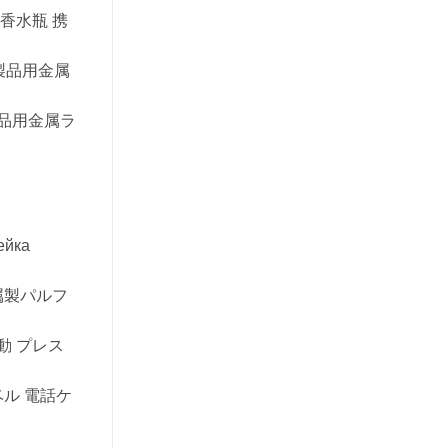
香水瓶 携
製品用金属
製品用金属ラ
ейка
属製パルフ
動 プレス
ル 電話ケ