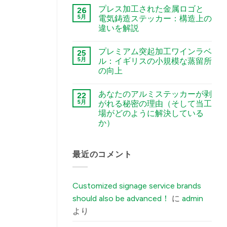
टिप्पणी
Guide
プレス加工された金属ロゴと
26
नहीं
to
The
5月
電気鋳造ステッカー：構造上の
Chemical
Sourcing
Etching,
違いを解説
Checklist:
Electroforming,
5
and
कोई
Environmental
Stamping
टिप्पणी
Factors
プレミアム突起加工ワインラベ
25
Processes
नहीं
You
Stamped
में
5月
ル：イギリスの小規模な蒸留所
Must
Metal
Tell
の向上
Logo
Your
vs.
Factory
कोई
Electroformed
Before
टिप्पणी
Sticker:
あなたのアルミステッカーが剥
22
Ordering
नहीं
Structural
Premium
Custom
5月
がれる秘密の理由（そして当工
Differences
Embossed
Aluminum
Explained
場がどのように解決している
Wine
Labels
में
Labels:
में
か）
Elevating
UK
कोई
Boutique
टिप्पणी
Distilleries
नहीं
The
最近のコメント
में
Secret
Reason
Your
Brushed
Customized signage service brands
Aluminum
Stickers
should also be advanced！
に
admin
Peel
Off
より
(And
How
Our