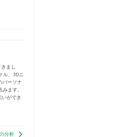
てきまし
ケル、3Dニ
のパーソナ
込みます。
伝いができ
題の分析