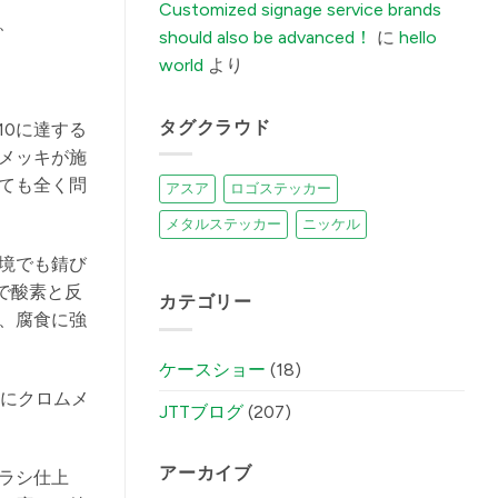
Customized signage service brands
Factory
Fixes
should also be advanced！
に
hello
It)
में
world
より
タグクラウド
10に達する
ムメッキが施
ても全く問
アスア
ロゴステッカー
メタルステッカー
ニッケル
環境でも錆び
で酸素と反
カテゴリー
、腐食に強
ケースショー
(18)
後にクロムメ
JTTブログ
(207)
アーカイブ
ブラシ仕上