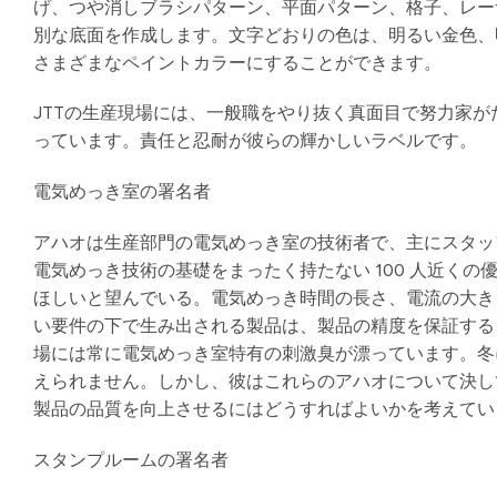
げ、つや消しブラシパターン、平面パターン、格子、レー
別な底面を作成します。文字どおりの色は、明るい金色、
さまざまなペイントカラーにすることができます。
JTTの生産現場には、一般職をやり抜く真面目で努力家
っています。責任と忍耐が彼らの輝かしいラベルです。
電気めっき室の署名者
アハオは生産部門の電気めっき室の技術者で、主にスタッ
電気めっき技術の基礎をまったく持たない 100 人近く
ほしいと望んでいる。電気めっき時間の長さ、電流の大き
い要件の下で生み出される製品は、製品の精度を保証する
場には常に電気めっき室特有の刺激臭が漂っています。冬
えられません。しかし、彼はこれらのアハオについて決し
製品の品質を向上させるにはどうすればよいかを考えてい
スタンプルームの署名者