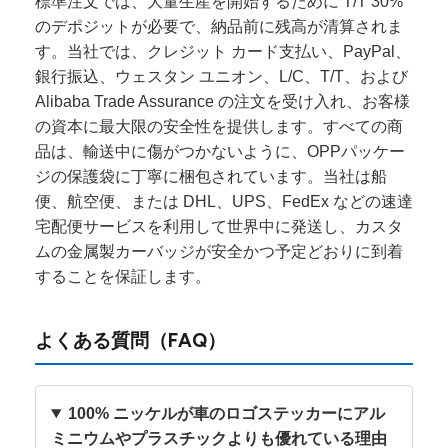
標準注文では、大量生産を開始するために T/T 30%
のデポジットが必要で、納品前に残高が清算されま
す。当社では、クレジット カード支払い、PayPal、
銀行振込、ウェスタン ユニオン、L/C、T/T、および
Alibaba Trade Assurance の注文を受け入れ、お客様
の資本に最大限の安全性を提供します。すべての商
品は、輸送中に傷がつかないように、OPPパッケー
ジの保護袋に丁寧に梱包されています。当社は船
便、航空便、または DHL、UPS、FedEx などの速達
宅配便サービスを利用して世界中に発送し、カスタ
ムの金属製カーバッジが安全かつ予定どおりに到着
することを保証します。
よくある質問（FAQ）
100% ニッケルが車のロゴステッカーにアル
ミニウムやプラスチックよりも優れている理由