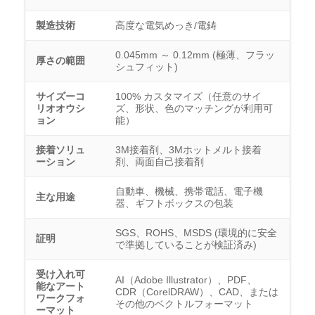
製造技術
高度な電気めっき/電鋳
0.045mm ～ 0.12mm (極薄、フラッ
厚さの範囲
シュフィット)
サイズーコ
100% カスタマイズ（任意のサイ
リオオウシ
ズ、形状、色のマッチングが利用可
ョン
能）
接着ソリュ
3M接着剤、3Mホットメルト接着
ーション
剤、両面自己接着剤
自動車、機械、携帯電話、電子機
主な用途
器、ギフトボックスの包装
SGS、ROHS、MSDS (環境的に安全
証明
で準拠していることが検証済み)
受け入れ可
AI（Adobe Illustrator）、PDF、
能なアート
CDR（CorelDRAW）、CAD、または
ワークフォ
その他のベクトルフォーマット
ーマット