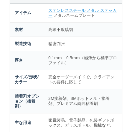
ステンレススチール メタル ステッカ
アイテム
ー
メタルネームプレート
素材
高級不镀镇钥
製造技術
精密判张
0.1mm – 0.5mm（極薄から標準プロ
厚さ
ファイル）
サイズ/形状/
完全オーダーメイドで、クライアン
カラー
トの要件に応じて
接着剤オプシ
3M接着剤、3Mホットメルト接着
ョン（接着
剤、プレミアム両面粘着剤
剤）
家電製品、電子製品、包装ギフトボ
主な用途
ックス、ガラスボトル、機械など.