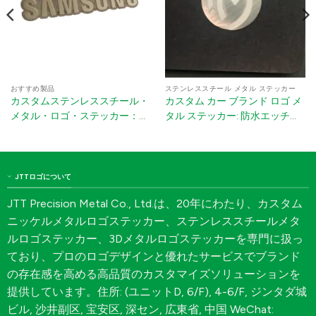
おすすめ製品
ステンレススチール メタル ステッカー
カスタムステンレススチール・
カスタム カー ブランド ロゴ メ
メタル・ロゴ・ステッカー：
タル ステッカー: 防水エッチン
3M接着剤付きエッチング・ネ
グステンレススチール ネームプ
ームプレート
レート (3M 接着剤付き)
JTTロゴについて
JTT Precision Metal Co., Ltd.は、20年にわたり、カスタム
ニッケルメタルロゴステッカー、ステンレススチールメタ
ルロゴステッカー、3Dメタルロゴステッカーを専門に扱っ
ており、プロのロゴデザインと優れたサービスでブランド
の存在感を高める高品質のカスタマイズソリューションを
提供しています。住所: (ユニットD, 6/F), 4-6/F, ジンタダ城
ビル, 沙井副区, 宝安区, 深セン, 広東省, 中国 WeChat: