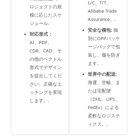
L/C、T/T、
ロジェクトの規
Alibaba Trade
模に応じたスケ
Assurance。.
ジュール.
安全な梱包:
個
対応形式：
別にOPPパッケ
AI、PDF、
ージバッグで包
CDR、CAD、そ
装し、傷を防ぎ
の他のベクトル
ます。.
形式でデザイン
世界中の配送:
を提出してくだ
海運、空輸、ま
さい。正確なエ
たは宅配便
ッチングを実現
（DHL、UPS、
します。.
FedEx）による
柔軟なロジステ
ィクス。.