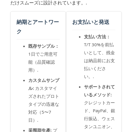
だけスムーズに設計されています。.
納期とアートワー
お支払いと発送
ク
支払い方法：
T/T 30%を前払
既存サンプル：
いとして、残金
1日でご用意可
は納品前にお支
能（品質確認
払いくださ
用）.
い。.
カスタムサンプ
サポートされて
ル:
カスタマイ
いるメソッド:
ズされたプロト
クレジットカー
タイプの迅速な
ド、PayPal、銀
対応（5〜7
行振込、ウェス
日）.
タンユニオン、
采围甜生產:
プ