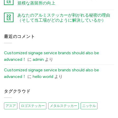
and
Factors
Stamped
5月
規模な蒸留所の向上
Stamping
You
Metal
Processes
Must
Logo
कोई
में
Tell
vs.
टिप्पणी
あなたのアルミステッカーが剥がれる秘密の理由
Your
Electroformed
22
नहीं
Factory
Sticker:
Premium
5月
（そして当工場がどのように解決しているか）
Before
Structural
Embossed
Ordering
Differences
Wine
कोई
Custom
Explained
Labels:
टिप्पणी
Aluminum
में
Elevating
नहीं
Labels
UK
The
最近のコメント
में
Boutique
Secret
Distilleries
Reason
में
Your
Brushed
Customized signage service brands should also be
Aluminum
Stickers
advanced！
に
admin
より
Peel
Off
(And
Customized signage service brands should also be
How
Our
advanced！
に
hello world
より
Factory
Fixes
It)
में
タグクラウド
アスア
ロゴステッカー
メタルステッカー
ニッケル