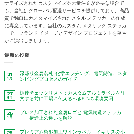
ナライズされたカスタマイズや大量注文が必要な場合で
も、当社はグローバル配送サービスを提供しており、高品
質で独自にカスタマイズされたメタル ステッカーの作成
に専念しています。当社のカスタム メタリック ステッカ
ーで、ブランド イメージとデザイン プロジェクトを華や
かに演出しましょう。
最新の投稿
深彫り金属名札: 化学エッチング、電気鋳造、スタ
31
5月
ンピングプロセスのガイド
कोई
टिप्पणी
調達チェックリスト：カスタムアルミラベルを注
27
नहीं
Deep
5月
文する前に工場に伝えるべき5つの環境要因
Engraving
Metal
कोई
Nametags:
टिप्पणी
プレス加工された金属ロゴと 電気鋳造ステッカ
A
26
नहीं
Guide
The
5月
ー：構造上の違いを解説
to
Sourcing
Chemical
Checklist:
कोई
Etching,
5
टिप्पणी
プレミアム突起加工ワインラベル：イギリスの小
Electroforming,
Environmental
25
नहीं