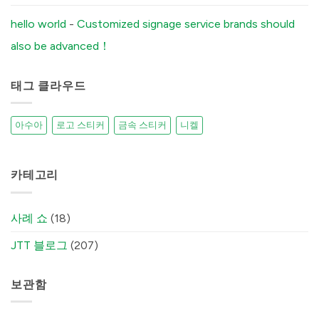
(And
How
Our
hello world
-
Customized signage service brands should
Factory
Fixes
also be advanced！
It)
में
태그 클라우드
아수아
로고 스티커
금속 스티커
니켈
카테고리
사례 쇼
(18)
JTT 블로그
(207)
보관함