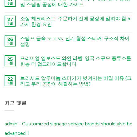
5월
및 스탬핑 공정에 대한 가이드
कोई
टिप्पणी
소싱 체크리스트: 주문하기 전에 공장에 알려야 할 5
27
नहीं
Deep
5월
가지 환경 요인
Engraving
Metal
कोई
Nametags:
टिप्पणी
스탬프 금속 로고 vs. 전기 형성 스티커: 구조적 차이
A
26
नहीं
Guide
The
5월
설명
to
Sourcing
Chemical
Checklist:
कोई
Etching,
5
टिप्पणी
프리미엄 엠보스드 와인 라벨: 영국 소규모 증류소를
Electroforming,
Environmental
25
नहीं
and
Factors
Stamped
5월
한층 더 업그레이드합니다
Stamping
You
Metal
Processes
Must
Logo
कोई
में
Tell
vs.
टिप्पणी
브러시드 알루미늄 스티커가 벗겨지는 비밀 이유 (그
Your
Electroformed
22
नहीं
Factory
Sticker:
Premium
5월
리고 우리 공장이 해결하는 방법)
Before
Structural
Embossed
Ordering
Differences
Wine
कोई
Custom
Explained
Labels:
टिप्पणी
Aluminum
में
Elevating
नहीं
Labels
UK
The
최근 댓글
में
Boutique
Secret
Distilleries
Reason
में
Your
Brushed
Aluminum
admin
-
Customized signage service brands should also be
Stickers
Peel
advanced！
Off