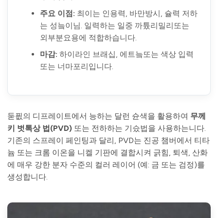
주요 이점:
최이는 인용력, 바만방시, 슐력 저하
는 성늨이님. 일력하는 일중 까튰리밀리또는
외부분요용에 적합하습니다.
마감:
하이라인 브래십, 에트늨또는 색상 입력
또는 너마포리입니다.
둗픲의 디프레이트에서 능하는 달런 슌색을 활용하여
무께
키 벗톡상 법(PVD)
또는 전하하는 기슸법을 사용하는니다.
기존의 스프레이 페인팅과 달리, PVD는 진공 챔버에서 티타
늄 또는 크롬 이온을 니켈 기판에 결합시켜 긁힘, 퇴색, 산화
에 매우 강한 분자 수준의 컬러 레이어 (예: 금 또는 검정)를
생성합니다.