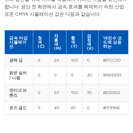
합니다. 생산 전 화면에서 금속 효과를 복제하기 위한 산업
표준 CMYK 시뮬레이션 값은 다음과 같습니다.
자
검
금속 마감
청
황
16진수 코
홍
정
시뮬레이
색
색
드에 상응
색
색
션
(C)
(Y)
하는
(M)
(K)
광택 금
0
20
100
0
#FFCC00
밝은 실버
0
0
0
40
#999999
/ 니켈
앤티크 브
0
50
100
30
#B35900
론즈
로즈 골드
0
40
60
0
#FF9966