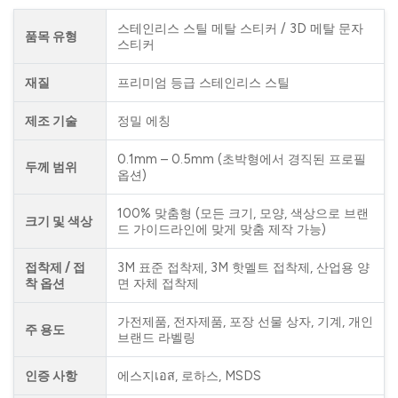
스테인리스 스틸 메탈 스티커 / 3D 메탈 문자
품목 유형
스티커
재질
프리미엄 등급 스테인리스 스틸
제조 기술
정밀 에칭
0.1mm – 0.5mm (초박형에서 경직된 프로필
두께 범위
옵션)
100% 맞춤형 (모든 크기, 모양, 색상으로 브랜
크기 및 색상
드 가이드라인에 맞게 맞춤 제작 가능)
접착제 / 접
3M 표준 접착제, 3M 핫멜트 접착제, 산업용 양
착 옵션
면 자체 접착제
가전제품, 전자제품, 포장 선물 상자, 기계, 개인
주 용도
브랜드 라벨링
인증 사항
에스지เอส, 로하스, MSDS