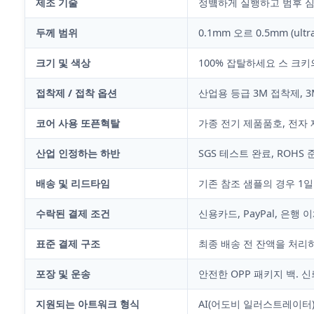
제조 기술
정벀하게 실행하고 범후 
두께 범위
0.1mm 오르 0.5mm (u
크기 및 색상
100% 잡탈하세요 스 크
접착제 / 접착 옵션
산업용 등급 3M 접착제, 
코어 사용 또픈혁탈
가종 전기 제품품호, 전자 
산업 인정하는 하반
SGS 테스트 완료, ROHS 
배송 및 리드타임
기존 참조 샘플의 경우 1일
수락된 결제 조건
신용카드, PayPal, 은행 
표준 결제 구조
최종 배송 전 잔액을 처리하
포장 및 운송
안전한 OPP 패키지 백. 신뢰
지원되는 아트워크 형식
AI(어도비 일러스트레이터),