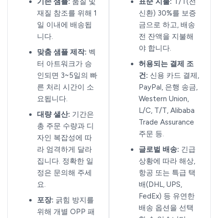
기존 샘플:
품질 및
표준 지불:
T/T(전
재질 참조를 위해 1
신환) 30%를 보증
일 이내에 배송됩
금으로 하고, 배송
니다.
전 잔액을 지불해
야 합니다.
맞춤 샘플 제작:
벡
터 아트워크가 승
허용되는 결제 조
인되면 3~5일의 빠
건:
신용 카드 결제,
른 처리 시간이 소
PayPal, 은행 송금,
요됩니다.
Western Union,
L/C, T/T, Alibaba
대량 샐산:
기간은
Trade Assurance
총 주문 수량과 디
주문 등.
자인 복잡성에 따
라 엄격하게 달라
글로벌 배송:
긴급
집니다. 정확한 일
상황에 따라 해상,
정은 문의해 주세
항공 또는 특급 택
요.
배(DHL, UPS,
FedEx) 등 유연한
포장:
긁힘 방지를
배송 옵션을 선택
위해 개별 OPP 패