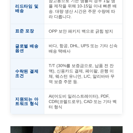
참고용으로 기존 샘플의 경우 1일 샘
플 제작을 위해 10-15일 이내 빠른 배
리드타임 및
배송
송. 대량 생산 시간은 주문 수량에 따
라 다릅니다.
표준 포장
OPP 보안 패키지 백으로 긁힘 방지
바다, 항공, DHL, UPS 또는 기타 신속
글로벌 배송
옵션
배송 택배사
T/T (30%를 보증금으로, 납품 전 잔
액), 신용카드 결제, 페이팔, 은행 이
수락된 결제
조건
체, 웨스턴 유니언, L/C, 알리바바 무
역 보증 주문 등.
AI(어도비 일러스트레이터), PDF,
지원되는 아
CDR(코렐드로우), CAD 또는 기타 벡
트워크 형식
터 형식