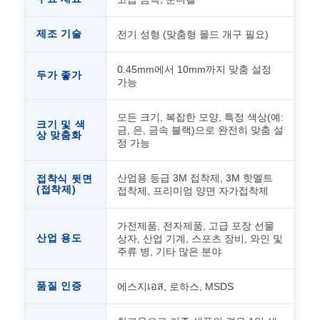
제조 기술
전기 성형 (맞춤형 몰드 개구 필요)
0.45mm에서 10mm까지 맞춤 설정
두가 좋가
가능
모든 크기, 복잡한 모양, 특정 색상(예:
크기 및 색
금, 은, 금속 블랙)으로 완전히 맞춤 설
상 맞춤화
정 가능
산업용 등급 3M 접착제, 3M 핫멜트
접착식 뒷면
(접착제)
접착제, 프리미엄 양면 자가접착제
가전제품, 전자제품, 고급 포장 선물
산업 용도
상자, 산업 기계, 스포츠 장비, 와인 및
주류 병, 기타 많은 분야
품질 인증
에스지เอส, 로하스, MSDS