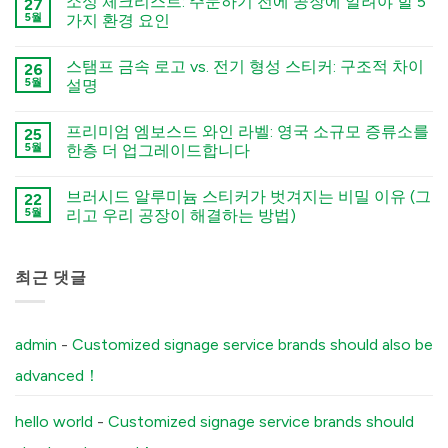
소싱 체크리스트: 주문하기 전에 공장에 알려야 할 5
27
नहीं
Deep
5월
가지 환경 요인
Engraving
Metal
कोई
Nametags:
टिप्पणी
스탬프 금속 로고 vs. 전기 형성 스티커: 구조적 차이
A
26
नहीं
Guide
The
5월
설명
to
Sourcing
Chemical
Checklist:
कोई
Etching,
5
टिप्पणी
프리미엄 엠보스드 와인 라벨: 영국 소규모 증류소를
Electroforming,
Environmental
25
नहीं
and
Factors
Stamped
5월
한층 더 업그레이드합니다
Stamping
You
Metal
Processes
Must
Logo
कोई
में
Tell
vs.
टिप्पणी
브러시드 알루미늄 스티커가 벗겨지는 비밀 이유 (그
Your
Electroformed
22
नहीं
Factory
Sticker:
Premium
5월
리고 우리 공장이 해결하는 방법)
Before
Structural
Embossed
Ordering
Differences
Wine
कोई
Custom
Explained
Labels:
टिप्पणी
Aluminum
में
Elevating
नहीं
Labels
UK
The
최근 댓글
में
Boutique
Secret
Distilleries
Reason
में
Your
Brushed
Aluminum
admin
-
Customized signage service brands should also be
Stickers
Peel
advanced！
Off
(And
How
Our
hello world
-
Customized signage service brands should
Factory
Fixes