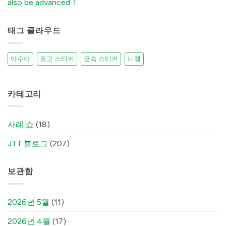
also be advanced！
It)
में
태그 클라우드
아수아
로고 스티커
금속 스티커
니켈
카테고리
사례 쇼
(18)
JTT 블로그
(207)
보관함
2026년 5월
(11)
2026년 4월
(17)