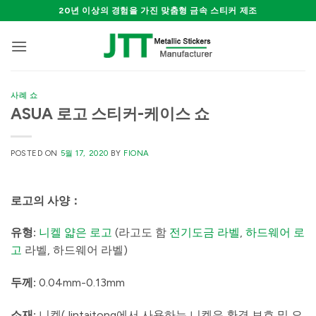
Skip
20년 이상의 경험을 가진 맞춤형 금속 스티커 제조
to
content
사례 쇼
ASUA 로고 스티커-케이스 쇼
POSTED ON
5월 17, 2020
BY
FIONA
로고의 사양
：
유형:
니켈 얇은 로고
(라고도 함
전기도금 라벨
,
하드웨어 로
고
라벨, 하드웨어 라벨)
두께:
0.04mm-0.13mm
소재:
니켈(Jintaitong에서 사용하는 니켈은 환경 보호 및 오