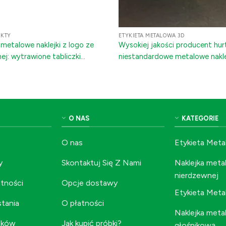
UKTY
ETYKIETA METALOWA 3D
etalowe naklejki z logo ze
Wysokiej jakości producent hu
nej: wytrawione tabliczki
niestandardowe metalowe nakle
 klejem 3M
elektroformowane 3D kolorowe 
metalowe
O NAS
KATEGORIE
O nas
Etykieta Meta
y
Skontaktuj Się Z Nami
Naklejka metal
nierdzewnej
atności
Opcje dostawy
Etykieta Met
stania
O płatności
Naklejka meta
tków
Jak kupić próbki?
głośnikową