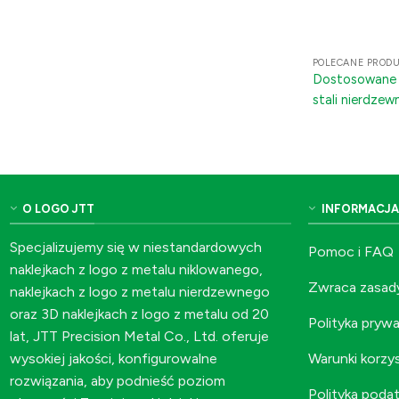
POLECANE PROD
Dostosowane m
stali nierdzew
znamionowe z
O LOGO JTT
INFORMACJA
Specjalizujemy się w niestandardowych
Pomoc i FAQ
naklejkach z logo z metalu niklowanego,
Zwraca zasad
naklejkach z logo z metalu nierdzewnego
oraz 3D naklejkach z logo z metalu od 20
Polityka pryw
lat, JTT Precision Metal Co., Ltd. oferuje
Warunki korzy
wysokiej jakości, konfigurowalne
rozwiązania, aby podnieść poziom
Polityka poda