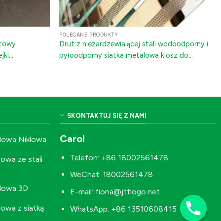
POLECANE PRODUKTY
rtowy
Drut z niezardzewialącej stali wodoodporny i
jki
pyłoodporny siatka metalowa klosz do
naklejki
głośnika siatka ochronna do głośników,
sprzętu audio i radiowodów
SKONTAKTUJ SIĘ Z NAMI
Carol
lowa Niklowa
Telefon: +86 18002561478
owa ze stali
WeChat: 18002561478
alowa 3D
E-mail:
fiona@jttlogo.net
lowa z siatką
WhatsApp: +86 13510608415