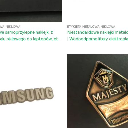
OWA NIKLOWA
ETYKIETA METALOWA NIKLOWA
e samoprzylepne naklejki z
Niestandardowe naklejki metal
alu niklowego do laptopów, etui
| Wodoodporne litery elektrop
 sprzętu AGD
klejem 3M