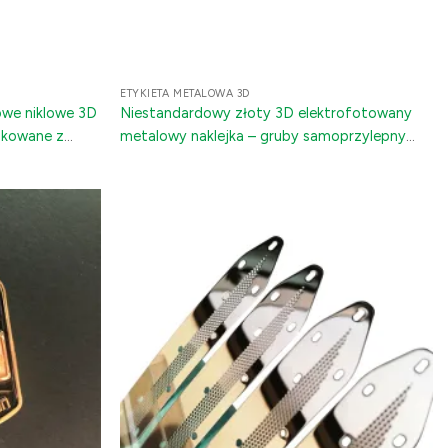
ETYKIETA METALOWA 3D
owe niklowe 3D
Niestandardowy złoty 3D elektrofotowany
lakowane z
metalowy naklejka – gruby samoprzylepny
dekiel na akcesoria samochodowe