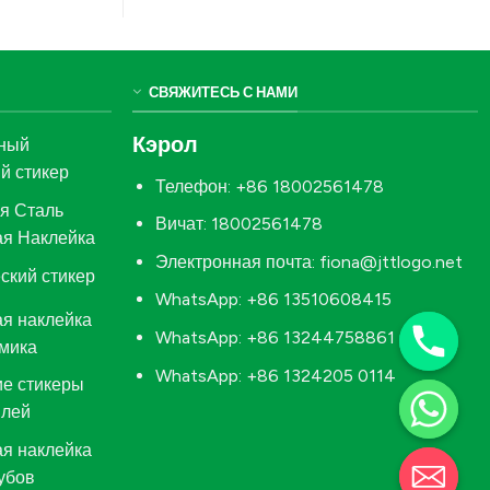
СВЯЖИТЕСЬ С НАМИ
Кэрол
ный
й стикер
Телефон: +86 18002561478
я Сталь
Вичат: 18002561478
ая Наклейка
Электронная почта:
fiona@jttlogo.net
ский стикер
WhatsApp: +86 13510608415
я наклейка
WhatsApp: +86 13244758861
амика
WhatsApp: +86 1324205 0114
е стикеры
илей
я наклейка
убов