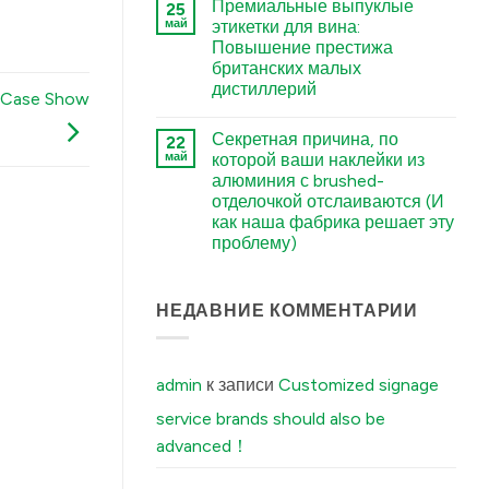
Tell
Премиальные выпуклые
25
नहीं
Your
Stamped
май
этикетки для вина:
Factory
Metal
Before
Повышение престижа
Logo
Ordering
vs.
британских малых
Custom
Electroformed
Aluminum
дистиллерий
Sticker:
 Case Show
Labels
Structural
कोई
में
Differences
टिप्पणी
Explained
Секретная причина, по
22
नहीं
में
Premium
май
которой ваши наклейки из
Embossed
алюминия с brushed-
Wine
Labels:
отделочкой отслаиваются (И
Elevating
как наша фабрика решает эту
UK
Boutique
проблему)
Distilleries
कोई
में
टिप्पणी
नहीं
The
НЕДАВНИЕ КОММЕНТАРИИ
Secret
Reason
Your
Brushed
Aluminum
admin
к записи
Customized signage
Stickers
Peel
service brands should also be
Off
(And
advanced！
How
Our
Factory