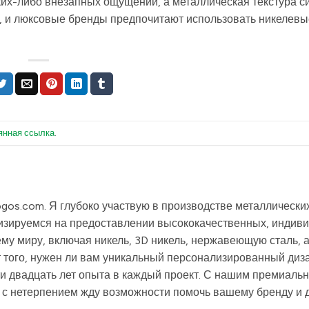
аких-либо внезапных ощущений, а металлическая текстура с
, и люксовые бренды предпочитают использовать никелевы
янная ссылка
.
logos.com. Я глубоко участвую в производстве металлически
лизируемся на предоставлении высококачественных, индив
ему миру, включая никель, 3D никель, нержавеющую сталь,
 того, нужен ли вам уникальный персонализированный диз
ти двадцать лет опыта в каждый проект. С нашим премиаль
я с нетерпением жду возможности помочь вашему бренду и 