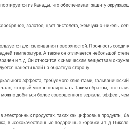
импортируется из Канады, что обеспечивает защиту окружаю
серебряное, золотое, цвет пистолета, жемчужно-никель, сет
пользуется для склеивания поверхностей. Прочность соеди
едней температуре. А также он отличается небольшой степ
озрачен и т. д. Он относится к химическим веществам окру
уется нанести клей на обратную сторону.
ркального эффекта, требуемого клиентами, гальванический
еталл, который можно полировать. Таким образом, это отли
 можно добиться более совершенного зеркала. эффект, че
в электронных продуктах, таких как цифровые продукты, б
ка, высококачественные подарочные коробки и т. д. Никеле