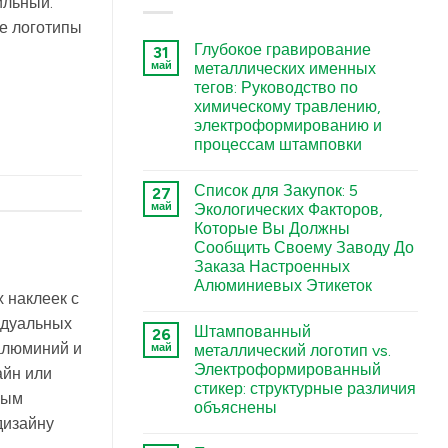
ильный.
е логотипы
Глубокое гравирование
31
май
металлических именных
тегов: Руководство по
химическому травлению,
электроформированию и
процессам штамповки
कोई
टिप्पणी
Список для Закупок: 5
27
नहीं
Deep
май
Экологических Факторов,
Engraving
Которые Вы Должны
Metal
Nametags:
Сообщить Своему Заводу До
A
Заказа Настроенных
Guide
to
Алюминиевых Этикеток
Chemical
х наклеек с
कोई
Etching,
टिप्पणी
Electroforming,
идуальных
Штампованный
26
नहीं
and
The
Stamping
 алюминий и
май
металлический логотип vs.
Sourcing
Processes
Электроформированный
Checklist:
айн или
में
5
стикер: структурные различия
Environmental
ным
объяснены
Factors
дизайну
You
कोई
Must
टिप्पणी