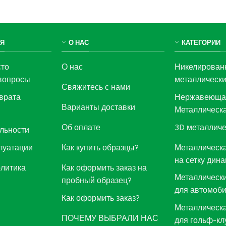
Я
О НАС
КАТЕГОРИИ
сто
О нас
Никелирован
вопросы
металлически
Свяжитесь с нами
врата
Нержавеюща
Варианты доставки
Металлическ
3D металличе
Об оплате
льности
луатации
Металлическа
Как купить образцы?
на сетку дин
олитика
Как оформить заказ на
Металлически
пробный образец?
для автомоб
Как оформить заказ?
Металлическа
ПОЧЕМУ ВЫБРАЛИ НАС
для гольф-кл