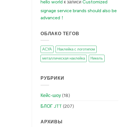
Fixes
hello world
к записи
Customized
It)
में
signage service brands should also be
advanced！
ОБЛАКО ТЕГОВ
АСУА
Наклейка с логотипом
металлическая наклейка
Никель
РУБРИКИ
Кейс-шоу
(18)
БЛОГ JTT
(207)
АРХИВЫ