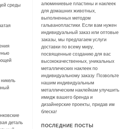
алюминиевые пластины и наклеек
щей среды
для домашних животных,
выполненных методом
гальванопластики. Если вам нужен
чатая
индивидуальный заказ или оптовые
заказы, мы предлагаем услуги
нения
доставки по всему миру,
енью
посвященные созданию для вас
жающей
высококачественных, уникальных
металлических наклеек по
индивидуальному заказу. Позвольте
 никель
нашим индивидуальным
чный
металлическим наклейкам улучшить
м
имидж вашего бренда и
дизайнерские проекты, придав им
блеска!
анковские
вая деталь
ПОСЛЕДНИЕ ПОСТЫ