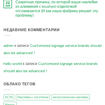
Sticker:
Секретная причина, по которой ваши наклейки
22
Ordering
नहीं
Structural
Premium
Custom
май
из алюминия с brushed-отделочкой
Differences
Embossed
Aluminum
Explained
отслаиваются (И как наша фабрика решает эту
Wine
Labels
में
Labels:
में
проблему)
Elevating
UK
कोई
Boutique
टिप्पणी
Distilleries
नहीं
The
НЕДАВНИЕ КОММЕНТАРИИ
में
Secret
Reason
Your
Brushed
Aluminum
admin
к записи
Customized signage service brands should
Stickers
Peel
also be advanced！
Off
(And
How
Our
hello world
к записи
Customized signage service brands
Factory
Fixes
should also be advanced！
It)
में
ОБЛАКО ТЕГОВ
АСУА
Наклейка с логотипом
металлическая наклейка
Никель