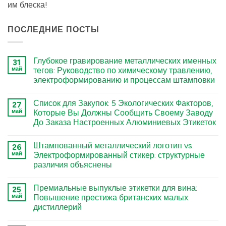
им блеска!
ПОСЛЕДНИЕ ПОСТЫ
Глубокое гравирование металлических именных
31
май
тегов: Руководство по химическому травлению,
электроформированию и процессам штамповки
कोई
टिप्पणी
Список для Закупок: 5 Экологических Факторов,
27
नहीं
Deep
май
Которые Вы Должны Сообщить Своему Заводу
Engraving
До Заказа Настроенных Алюминиевых Этикеток
Metal
Nametags:
कोई
A
टिप्पणी
Guide
Штампованный металлический логотип vs.
26
नहीं
to
The
май
Электроформированный стикер: структурные
Chemical
Sourcing
Etching,
различия объяснены
Checklist:
Electroforming,
5
and
कोई
Environmental
Stamping
टिप्पणी
Factors
Премиальные выпуклые этикетки для вина:
25
Processes
नहीं
You
Stamped
में
май
Повышение престижа британских малых
Must
Metal
Tell
дистиллерий
Logo
Your
vs.
Factory
कोई
Electroformed
Before
टिप्पणी