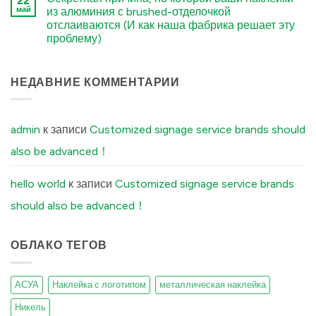
22
Structural
Premium
Custom
май
из алюминия с brushed-отделочкой
Differences
Embossed
Aluminum
Explained
отслаиваются (И как наша фабрика решает эту
Wine
Labels
में
Labels:
में
проблему)
Elevating
UK
कोई
Boutique
टिप्पणी
Distilleries
नहीं
The
НЕДАВНИЕ КОММЕНТАРИИ
में
Secret
Reason
Your
Brushed
Aluminum
admin
к записи
Customized signage service brands should
Stickers
Peel
also be advanced！
Off
(And
How
Our
hello world
к записи
Customized signage service brands
Factory
Fixes
should also be advanced！
It)
में
ОБЛАКО ТЕГОВ
АСУА
Наклейка с логотипом
металлическая наклейка
Никель