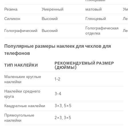
Резина
Умеренный
матовый
Ум
Силикон
Высокий
Глянцевый
Ле
Голографическая
Голографический
Высокий
Ле
отделка
Популярные размеры наклеек для чехлов для
телефонов
РЕКОМЕНДУЕМЫЙ РАЗМЕР
ТИП НАКЛЕЙКИ
(ДЮЙМЫ)
Маленькие круглые
1-2
наклейки
Наклейки среднего
3-4
круга
Квадратные наклейки
3×3, 5×5
Прямоугольные
2×3, 3×5
наклейки