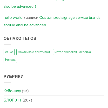
Stickers
Peel
also be advanced！
Off
(And
How
Our
hello world
к записи
Customized signage service brands
Factory
Fixes
should also be advanced！
It)
में
ОБЛАКО ТЕГОВ
АСУА
Наклейка с логотипом
металлическая наклейка
Никель
РУБРИКИ
Кейс-шоу
(18)
БЛОГ JTT
(207)