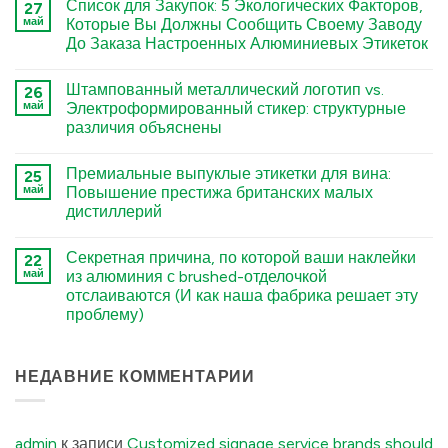
Список для Закупок: 5 Экологических Факторов,
27
नहीं
Deep
май
Которые Вы Должны Сообщить Своему Заводу
Engraving
До Заказа Настроенных Алюминиевых Этикеток
Metal
Nametags:
कोई
A
टिप्पणी
Guide
Штампованный металлический логотип vs.
26
नहीं
to
The
май
Электроформированный стикер: структурные
Chemical
Sourcing
Etching,
различия объяснены
Checklist:
Electroforming,
5
and
कोई
Environmental
Stamping
टिप्पणी
Factors
Премиальные выпуклые этикетки для вина:
25
Processes
नहीं
You
Stamped
में
май
Повышение престижа британских малых
Must
Metal
Tell
дистиллерий
Logo
Your
vs.
Factory
कोई
Electroformed
Before
टिप्पणी
Sticker:
Секретная причина, по которой ваши наклейки
22
Ordering
नहीं
Structural
Premium
Custom
май
из алюминия с brushed-отделочкой
Differences
Embossed
Aluminum
Explained
отслаиваются (И как наша фабрика решает эту
Wine
Labels
में
Labels:
में
проблему)
Elevating
UK
कोई
Boutique
टिप्पणी
Distilleries
नहीं
The
НЕДАВНИЕ КОММЕНТАРИИ
में
Secret
Reason
Your
Brushed
Aluminum
admin
к записи
Customized signage service brands should