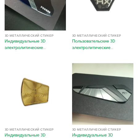
3D МЕТАЛЛИЧЕСКИЙ СТИКЕР
3D МЕТАЛЛИЧЕСКИЙ СТИКЕР
Индивидуальные 3D
Пользовательские 3D
электролитические
электролитические
металлические логотипы-
металлические логотип-
наклейки – наклейки с 3M
стикеры – наклейки с
клеем и никелевым
никелевым покрытием и
покрытием для гольф-клубов
клеем 3M для упаковки
подарочных коробок,
электроники и бытовой
техники
3D МЕТАЛЛИЧЕСКИЙ СТИКЕР
3D МЕТАЛЛИЧЕСКИЙ СТИКЕР
Индивидуальные 3D
Индивидуальные 3D