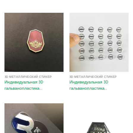
Гальванопластика 3D
металлическая логотип-
Металлическая
наклейка – Вырезанные
голографическая наклейка
никелевые буквы для
для упаковочных этикеток
брендинга и упаковки бизнеса
Аксессуары для автомобиля
3D МЕТАЛЛИЧЕСКИЙ СТИКЕР
3D МЕТАЛЛИЧЕСКИЙ СТИКЕР
Индивидуальная 3D
Индивидуальная 3D
гальванопластика
гальванопластика
металлическая логотип-
металлическая логотип-
наклейка – никелевая бренд-
наклейка – тисненый
маркировка с клеем 3M для
никелевый значок с клеем 3M
бытовой техники и
для аксессуаров для
электроники
автомобиля и электроники
(Серебро/Золото/Розовое
золото)