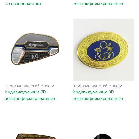
гальванопластика
электроформированные
металлические логотип-
металлические логотипы-
наклейки – золотые клейкие
наклейки | Цветные
декали для гольф-клубов и
никелированные именные
премиум-брендинга
таблички для гольф-клубов и
бытовой техники
3D МЕТАЛЛИЧЕСКИЙ СТИКЕР
3D МЕТАЛЛИЧЕСКИЙ СТИКЕР
Индивидуальные 3D
Индивидуальные 3D
электроформированные
электроформированные
металлические логотипы-
металлические логотипные
наклейки | Оптовые
стикеры для роскошных
никелированные декали с
бутылок вина и ликёра
клеем 3M для автомобилей,
гольф-клубов и упаковки