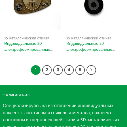
3D МЕТАЛЛИЧЕСКИЙ СТИКЕР
3D МЕТАЛЛИЧЕСКИЙ СТИКЕР
Индивидуальные 3D
Индивидуальные 3D
электроформированные
электроформированные
никелевые логотипы –
никелированные логотипы-
толстые металлические
наклейки – металлические
переводные декали с клеем
эмблемы с клеем 3M для
1
2
3
4
5
3M для гольф-клубов и
подарочных коробок и
упаковки
упаковки
О ЛОГОТИПЕ JTT
Специализируясь на изготовлении индивидуальных
наклеек с логотипом из никеля и металла, наклеек с
логотипом из нержавеющей стали и 3D-металлических
наклеек с логотипом на протяжении 20 лет, компания