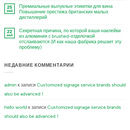
Environmental
Stamping
टिप्पणी
Factors
Премиальные выпуклые этикетки для вина:
25
Processes
नहीं
You
Stamped
में
май
Повышение престижа британских малых
Must
Metal
Tell
дистиллерий
Logo
Your
vs.
Factory
कोई
Electroformed
Before
टिप्पणी
Sticker:
Секретная причина, по которой ваши наклейки
22
Ordering
नहीं
Structural
Premium
Custom
май
из алюминия с brushed-отделочкой
Differences
Embossed
Aluminum
Explained
отслаиваются (И как наша фабрика решает эту
Wine
Labels
में
Labels:
में
проблему)
Elevating
UK
कोई
Boutique
टिप्पणी
Distilleries
नहीं
The
НЕДАВНИЕ КОММЕНТАРИИ
में
Secret
Reason
Your
Brushed
Aluminum
admin
к записи
Customized signage service brands should
Stickers
Peel
also be advanced！
Off
(And
How
Our
hello world
к записи
Customized signage service brands
Factory
Fixes
should also be advanced！
It)
में