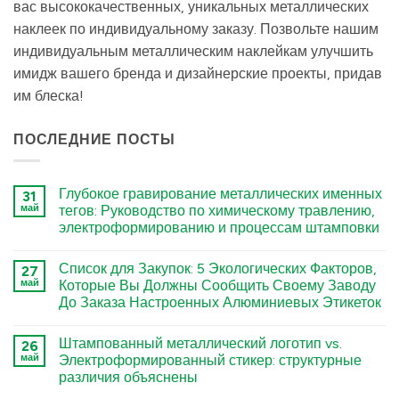
вас высококачественных, уникальных металлических
наклеек по индивидуальному заказу. Позвольте нашим
индивидуальным металлическим наклейкам улучшить
имидж вашего бренда и дизайнерские проекты, придав
им блеска!
ПОСЛЕДНИЕ ПОСТЫ
Глубокое гравирование металлических именных
31
май
тегов: Руководство по химическому травлению,
электроформированию и процессам штамповки
कोई
टिप्पणी
Список для Закупок: 5 Экологических Факторов,
27
नहीं
Deep
май
Которые Вы Должны Сообщить Своему Заводу
Engraving
До Заказа Настроенных Алюминиевых Этикеток
Metal
Nametags:
कोई
A
टिप्पणी
Guide
Штампованный металлический логотип vs.
26
नहीं
to
The
май
Электроформированный стикер: структурные
Chemical
Sourcing
Etching,
различия объяснены
Checklist:
Electroforming,
5
and
कोई