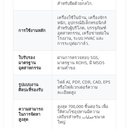
สำหรับยึดด้วยกลไก.
เครื่องใช้ในบ้าน, เครื่องจักร
หนัก, อุปกรณ์อิเล็กทรอนิกส์
สำหรับผู้บริโภค, บรรจุภัณฑ์
การใช้งานหลัก
อุตสาหกรรม, เครือข่ายท่อใน
โรงงาน, ระบบ HVAC และ
การระบุท่อ/วาล์ว.
ใบรับรอง
ผ่านการตรวจสอบ SGS,
มาตรฐาน
มาตรฐาน ROHS, มี MSDS
อุตสาหกรรม
ตามคำขอ
ไฟล์ AI, PDF, CDR, CAD, EPS
รูปแบบงาน
หรือไฟล์เวกเตอร์ความ
ศิลปะที่รองรับ
ละเอียดสูง
สูงสุด 700,000 ชิ้นต่อวัน เพื่อ
ความสามารถ
ให้ห่วงโซ่อุปทานมีความ
ในการจัดหา
เสถียรสำหรับ عملیاتขนาด
สูงสุด
ใหญ่