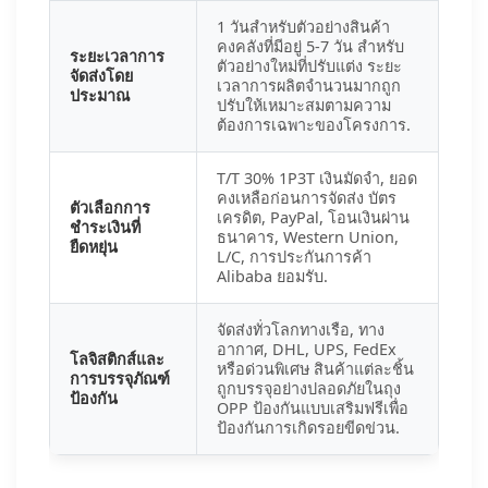
1 วันสำหรับตัวอย่างสินค้า
คงคลังที่มีอยู่ 5-7 วัน สำหรับ
ระยะเวลาการ
ตัวอย่างใหม่ที่ปรับแต่ง ระยะ
จัดส่งโดย
เวลาการผลิตจำนวนมากถูก
ประมาณ
ปรับให้เหมาะสมตามความ
ต้องการเฉพาะของโครงการ.
T/T 30% 1P3T เงินมัดจำ, ยอด
คงเหลือก่อนการจัดส่ง บัตร
ตัวเลือกการ
เครดิต, PayPal, โอนเงินผ่าน
ชำระเงินที่
ธนาคาร, Western Union,
ยืดหยุ่น
L/C, การประกันการค้า
Alibaba ยอมรับ.
จัดส่งทั่วโลกทางเรือ, ทาง
อากาศ, DHL, UPS, FedEx
โลจิสติกส์และ
หรือด่วนพิเศษ สินค้าแต่ละชิ้น
การบรรจุภัณฑ์
ถูกบรรจุอย่างปลอดภัยในถุง
ป้องกัน
OPP ป้องกันแบบเสริมฟรีเพื่อ
ป้องกันการเกิดรอยขีดข่วน.