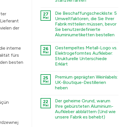
Stanzverfahren
कोई
टिप्पणी
Die Beschaffungscheckliste: 5
ter
27
नहीं
Deep
Mai
Umweltfaktoren, die Sie Ihrer
Lieferant
Engraving
Fabrik mitteilen müssen, bevor
Metal
vielen der
Nametags:
Sie benutzerdefinierte
A
Aluminiumetiketten bestellen
Guide
to
कोई
Chemical
टिप्पणी
Etching,
Gestempeltes Metall-Logo vs.
die interne
26
नहीं
Electroforming,
The
Mai
Elektrogeformtes Aufkleber:
and
lität fürs
Sourcing
Stamping
Strukturelle Unterschiede
Checklist:
Processes
n den besten
5
Erklärt
में
Environmental
Factors
कोई
You
टिप्पणी
Premium geprägten Weinlabels:
25
Must
नहीं
Stamped
Tell
Mai
UK-Boutique-Destillerien
Metal
Your
heben
Logo
Factory
vs.
Before
कोई
Electroformed
Ordering
टिप्पणी
Sticker:
Custom
Der geheime Grund, warum
22
नहीं
 üçün
Structural
Aluminum
Premium
Mai
Ihre gebürsteten Aluminium-
Differences
Labels
Embossed
Explained
में
Aufkleber abblättern (Und wie
Wine
में
Labels:
unsere Fabrik es behebt)
Elevating
erdzewnej
UK
कोई
Boutique
टिप्पणी