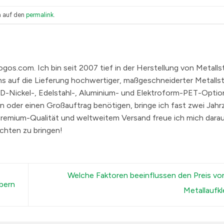
n auf den
permalink
.
tlogos.com. Ich bin seit 2007 tief in der Herstellung von Metalls
r uns auf die Lieferung hochwertiger, maßgeschneiderter Metallst
 3D-Nickel-, Edelstahl-, Aluminium- und Elektroform-PET-Optio
n oder einen Großauftrag benötigen, bringe ich fast zwei Jah
Premium-Qualität und weltweitem Versand freue ich mich darauf
chten zu bringen!
Welche Faktoren beeinflussen den Preis vo
ebern
Metallaufk