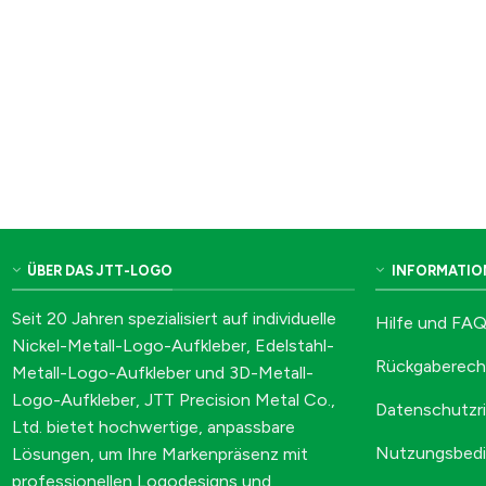
ÜBER DAS JTT-LOGO
INFORMATIO
Seit 20 Jahren spezialisiert auf individuelle
Hilfe und FA
Nickel-Metall-Logo-Aufkleber, Edelstahl-
Rückgaberech
Metall-Logo-Aufkleber und 3D-Metall-
Logo-Aufkleber, JTT Precision Metal Co.,
Datenschutzri
Ltd. bietet hochwertige, anpassbare
Nutzungsbed
Lösungen, um Ihre Markenpräsenz mit
professionellen Logodesigns und