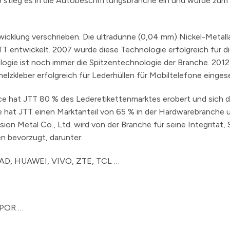
13 stieg es in die Autobeschriftungsbranche ein und wurde zum 
wicklung verschrieben. Die ultradünne (0,04 mm) Nickel-Metall
 entwickelt. 2007 wurde diese Technologie erfolgreich für d
ogie ist noch immer die Spitzentechnologie der Branche. 2012
zkleber erfolgreich für Lederhüllen für Mobiltelefone einges
ce hat JTT 80 % des Lederetikettenmarktes erobert und sich 
e hat JTT einen Marktanteil von 65 % in der Hardwarebranche 
on Metal Co., Ltd. wird von der Branche für seine Integrität, 
n bevorzugt, darunter:
LPAD, HUAWEI, VIVO, ZTE, TCL …
UPOR …