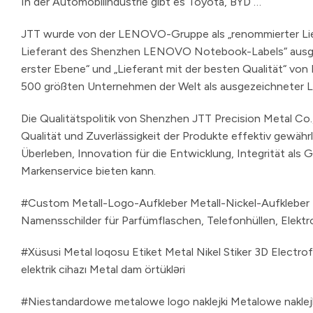
In der Automobilindustrie gibt es Toyota, BYD …
JTT wurde von der LENOVO-Gruppe als „renommierter Liefe
Lieferant des Shenzhen LENOVO Notebook-Labels“ ausgez
erster Ebene“ und „Lieferant mit der besten Qualität“ vo
500 größten Unternehmen der Welt als ausgezeichneter L
Die Qualitätspolitik von Shenzhen JTT Precision Metal Co., 
Qualität und Zuverlässigkeit der Produkte effektiv gewähr
Überleben, Innovation für die Entwicklung, Integrität als 
Markenservice bieten kann.
#Custom Metall-Logo-Aufkleber Metall-Nickel-Aufkleber 
Namensschilder für Parfümflaschen, Telefonhüllen, Elektr
#Xüsusi Metal loqosu Etiket Metal Nikel Stiker 3D Electro
elektrik cihazı Metal dam örtükləri
#Niestandardowe metalowe logo naklejki Metalowe naklejki 