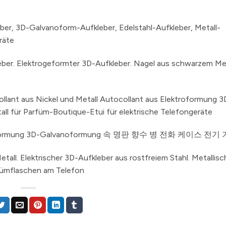
eber, 3D-Galvanoform-Aufkleber, Edelstahl-Aufkleber, Metall-
räte
ber. Elektrogeformter 3D-Aufkleber. Nagel aus schwarzem Meta
llant aus Nickel und Metall Autocollant aus Elektroformung 3
tall für Parfüm-Boutique-Etui für elektrische Telefongeräte
anoformung 3D-Galvanoformung 속 명판 향수 병 전화 케이스 전기
tall. Elektrischer 3D-Aufkleber aus rostfreiem Stahl. Metallisc
fümflaschen am Telefon