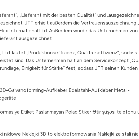
rant“, „Lieferant mit der besten Qualität“ und „ausgezeichne
eichnet. JTT erhielt außerdem die Vertrauensauszeichnung „
n Flex International Ltd. Außerdem wurde das Unternehmen von 
ieferant ausgezeichnet.
Ltd. lautet „Produktionseffizienz, Qualitätseffizienz“, sodass 
leistet sind. Das Unternehmen hält an dem Servicekonzept „Qua
Grundlage, Einigkeit für Stärke“ fest, sodass JTT seinen Kunde
3D-Galvanoforming-Aufkleber Edelstahl-Aufkleber Metall-
ogeräte
formasiya Etiket Paslanmayan Polad Stiker Ətir şüşəsi telefonu
niklowe Naklejki 3D to elektroformowania Naklejki ze stali ni