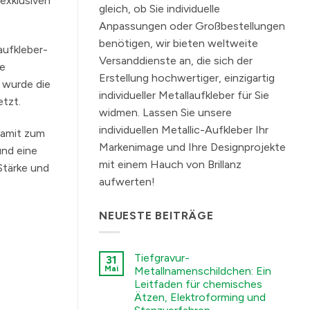
exklusiven
gleich, ob Sie individuelle
Anpassungen oder Großbestellungen
benötigen, wir bieten weltweite
aufkleber-
Versanddienste an, die sich der
ie
Erstellung hochwertiger, einzigartig
 wurde die
individueller Metallaufkleber für Sie
etzt.
widmen. Lassen Sie unsere
individuellen Metallic-Aufkleber Ihr
damit zum
Markenimage und Ihre Designprojekte
und eine
mit einem Hauch von Brillanz
Stärke und
aufwerten!
NEUESTE BEITRÄGE
Tiefgravur-
31
Mai
Metallnamenschildchen: Ein
Leitfaden für chemisches
Ätzen, Elektroforming und