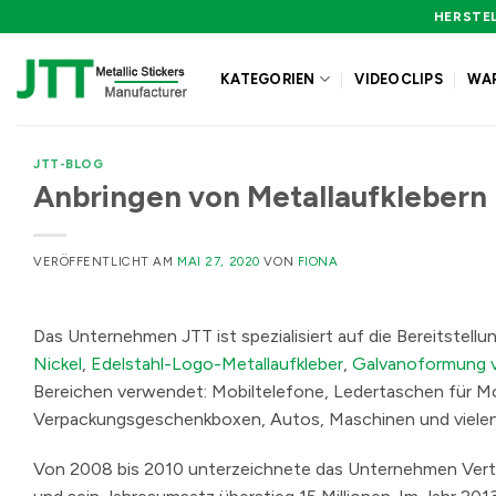
Zum
HERSTEL
Inhalt
springen
KATEGORIEN
VIDEOCLIPS
WA
JTT-BLOG
Anbringen von Metallaufklebern
VERÖFFENTLICHT AM
MAI 27, 2020
VON
FIONA
Das Unternehmen JTT ist spezialisiert auf die Bereitstel
Nickel
,
Edelstahl-Logo-Metallaufkleber
,
Galvanoformung v
Bereichen verwendet: Mobiltelefone, Ledertaschen für Mo
Verpackungsgeschenkboxen, Autos, Maschinen und vielen
Von 2008 bis 2010 unterzeichnete das Unternehmen Ve