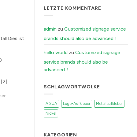
Distilleries
नहीं
The
LETZTE KOMMENTARE
में
Secret
Reason
Your
Brushed
Aluminum
admin
zu
Customized signage service
Stickers
Peel
brands should also be advanced！
ll Dies ist
Off
(And
How
Our
hello world
zu
Customized signage
Factory
Fixes
D
service brands should also be
It)
में
advanced！
 기기
SCHLAGWORTWOLKE
her
A SUA
Logo-Aufkleber
Metallaufkleber
Nickel
KATEGORIEN