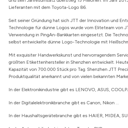
und sein Jahresumsatz überstieg 15 Millionen. Im Jahr 20
Lieferanten mit dem Toyota-Logo 86.
Seit seiner Gründung hat sich JTT der Innovation und Ent
Technologie für dünne Logos wurde vom Eliteteam von JTT
Verwendung in PingAn-Bankkarten eingesetzt. Die Technol
selbst entwickelte dünne Logo-Technologie mit Heißschmel
Mit exquisiter Handwerkskunst und hervorragendem Servi
größten Etikettenhersteller in Shenzhen entwickelt. Heut
Kapazität von 700.000 Stück pro Tag. Shenzhen JTT Precisi
Produktqualität anerkannt und von vielen bekannten Marke
In der Elektronikindustrie gibt es LENOVO, ASUS, COO
In der Digitalelektronikbranche gibt es Canon, Nikon …
In der Haushaltsgerätebranche gibt es HAIER, MIDEA, S