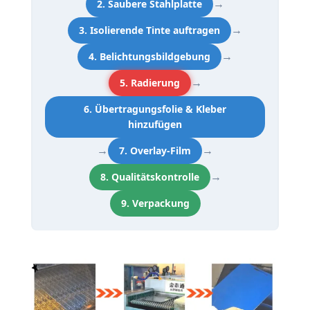
→
2. Saubere Stahlplatte
→
3. Isolierende Tinte auftragen
→
4. Belichtungsbildgebung
→
5. Radierung
6. Übertragungsfolie & Kleber
hinzufügen
→
→
7. Overlay-Film
→
8. Qualitätskontrolle
9. Verpackung