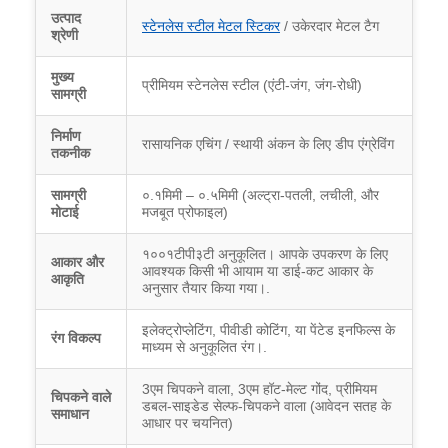
उत्पाद
स्टेनलेस स्टील मेटल स्टिकर
/ उकेरदार मेटल टैग
श्रेणी
मुख्य
प्रीमियम स्टेनलेस स्टील (एंटी-जंग, जंग-रोधी)
सामग्री
निर्माण
रासायनिक एचिंग / स्थायी अंकन के लिए डीप एंग्रेविंग
तकनीक
सामग्री
०.१मिमी – ०.५मिमी (अल्ट्रा-पतली, लचीली, और
मोटाई
मजबूत प्रोफाइल)
१००१टीपी३टी अनुकूलित। आपके उपकरण के लिए
आकार और
आवश्यक किसी भी आयाम या डाई-कट आकार के
आकृति
अनुसार तैयार किया गया।.
इलेक्ट्रोप्लेटिंग, पीवीडी कोटिंग, या पेंटेड इनफिल्स के
रंग विकल्प
माध्यम से अनुकूलित रंग।.
3एम चिपकने वाला, 3एम हॉट-मेल्ट गोंद, प्रीमियम
चिपकने वाले
डबल-साइडेड सेल्फ-चिपकने वाला (आवेदन सतह के
समाधान
आधार पर चयनित)