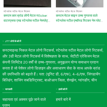
स्टेनलेस स्टील मेटल स्टिकर
स्टेनलेस स्टील मेटल स्टिकर
कस्टम कार ब्रांड लोगो मेटल स्टicker:
कस्टम मेटल साइन उच्च गुणवत्ता वाले
वाटरप्रूफ एच्ड स्टेनलेस स्टील नेमप्लेट्स
स्टेनलेस स्टील एम्बॉस्ड स्टिकर नेम प्लेट
विद 3M एडहेसिव
उपकरण के लिए
JTT लोगो के बारे में
कस्टमाइज्ड निकल मेटल लोगो स्टिकर्स, स्टेनलेस स्टील मेटल लोगो स्टिकर्स,
और 3डी मेटल लोगो स्टिकर्स में विशेषज्ञता के साथ, जेटीटी प्रेसिजन मेटल
कंपनी लिमिटेड 20 वर्षों से उच्च-गुणवत्ता, अनुकूलन योग्य समाधान प्रदान
करता है जो पेशेवर लोगो डिज़ाइन और असाधारण सेवा के साथ आपके ब्रांड
की उपस्थिति को बढ़ाते हैं। पता: (यूनिट डी, 6/एफ), 4-6/एफ, जिंगडाचेंग
बिल्डिंग, शाजिंग सबडिस्ट्रिक्ट, बाओ'आन जिला, शेनझेन, ग्वांगडोंग, चीन
जानकारी
हमारे बारे में
सहायता एवं अक्सर पूछे जाने वाले
हमारे बारे में
प्रश्न