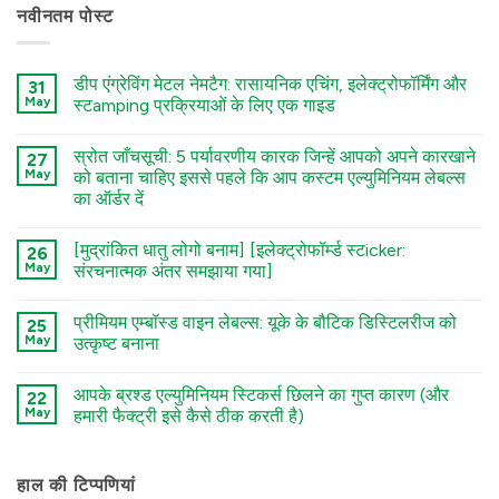
नवीनतम पोस्ट
डीप एंग्रेविंग मेटल नेमटैग: रासायनिक एचिंग, इलेक्ट्रोफॉर्मिंग और
31
May
स्टamping प्रक्रियाओं के लिए एक गाइड
कोई
टिप्पणी
स्रोत जाँचसूची: 5 पर्यावरणीय कारक जिन्हें आपको अपने कारखाने
27
नहीं
Deep
May
को बताना चाहिए इससे पहले कि आप कस्टम एल्युमिनियम लेबल्स
Engraving
का ऑर्डर दें
Metal
Nametags:
कोई
A
टिप्पणी
Guide
[मुद्रांकित धातु लोगो बनाम] [इलेक्ट्रोफॉर्म्ड स्टicker:
26
नहीं
to
The
May
संरचनात्मक अंतर समझाया गया]
Chemical
Sourcing
Etching,
Checklist:
कोई
Electroforming,
5
टिप्पणी
and
प्रीमियम एम्बॉस्ड वाइन लेबल्स: यूके के बौटिक डिस्टिलरीज को
Environmental
25
नहीं
Stamping
Factors
Stamped
May
उत्कृष्ट बनाना
Processes
You
Metal
में
Must
Logo
कोई
Tell
vs.
टिप्पणी
आपके ब्रश्ड एल्युमिनियम स्टिकर्स छिलने का गुप्त कारण (और
Your
Electroformed
22
नहीं
Factory
Sticker:
Premium
May
हमारी फैक्ट्री इसे कैसे ठीक करती है)
Before
Structural
Embossed
Ordering
Differences
Wine
कोई
Custom
Explained
Labels:
टिप्पणी
Aluminum
में
Elevating
नहीं
Labels
UK
The
हाल की टिप्पणियां
में
Boutique
Secret