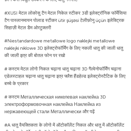
#XUSI मेटल लोकोसु टैग मेटल निकेल स्टीकर 3डी इलेक्ट्रॉनिक फॉर्मेसिया
टैग पास्लानमायन पोलाड स्टीकर ütir şüşəsi टेलीफ़ोनु üçün इलेक्ट्रिक
सिहाज़ी मेटल डैम ओरटुक्लरी
#Niestandardowe metallowe logo naklejki metallowe
naklejki niklowe 3D इलेक्ट्रोफॉर्मिंग के लिए नकली धातु की जाली धातु
की जाली इत्र की बोतल फोन पर रखो
# कस्टम मेटल लोगो निकल चढ़ाना धातु चढ़ाना 3D गैल्वेनोफॉर्मिंग चढ़ाना
एडेलस्टाहल चढ़ाना धातु चढ़ाना इत्र फ्लैश हैंडहेल्ड इलेक्ट्रोस्टैटिक के लिए
बच्चे के प्रकार
# कस्टम Металлическая никелевая наклейка 3D
электроформовочная наклейка Наклейка из
нержавеющей стали Металлически और पढ़ें
#A धातु वैयक्तिकता के लोगो में ऑटोकॉलेंट निकल और धातु में ऑटोकॉलेंट