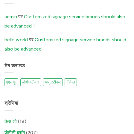
Distilleries
Reason
में
Your
Brushed
Aluminum
admin
पर
Customized signage service brands should also
Stickers
Peel
be advanced！
Off
(And
How
Our
hello world
पर
Customized signage service brands should
Factory
Fixes
also be advanced！
It)
में
टैग क्लाउड
एएसयूए
लोगो स्टीकर
धातु स्टीकर
निकेल
श्रेणियां
केस शो
(18)
जेटीटी ब्लॉग
(207)