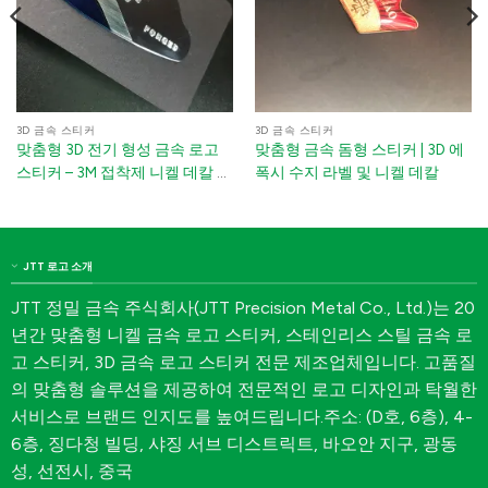
3D 금속 스티커
3D 금속 스티커
맞춤형 3D 전기 형성 금속 로고
맞춤형 금속 돔형 스티커 | 3D 에
스티커 – 3M 접착제 니켈 데칼 골
폭시 수지 라벨 및 니켈 데칼
프 클럽용
JTT 로고 소개
JTT 정밀 금속 주식회사(JTT Precision Metal Co., Ltd.)는 20
년간 맞춤형 니켈 금속 로고 스티커, 스테인리스 스틸 금속 로
고 스티커, 3D 금속 로고 스티커 전문 제조업체입니다. 고품질
의 맞춤형 솔루션을 제공하여 전문적인 로고 디자인과 탁월한
서비스로 브랜드 인지도를 높여드립니다.주소: (D호, 6층), 4-
6층, 징다청 빌딩, 샤징 서브 디스트릭트, 바오안 지구, 광동
성, 선전시, 중국