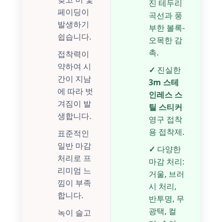
진 테두리
페이딩이
곡선과 풍
발생하기
부한 볼록-
쉽습니다.
오목한 감
촉.
접착력이
약하여 시
✓
진실한
간이 지남
3m 스테
에 따라 벗
인레스 스
겨짐이 발
틸 스티커
생합니다.
영구 접착
용 접착제.
표준적인
일반 마감
✓
다양한
처리로 프
마감 처리:
리미엄 느
거울, 브러
낌이 부족
시 처리,
합니다.
반투명, 무
광택, 컬
녹이 슬고