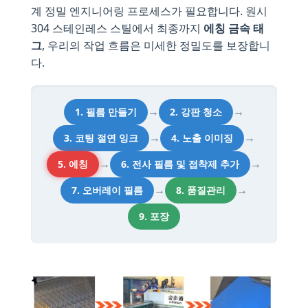
계 정밀 엔지니어링 프로세스가 필요합니다. 원시
304 스테인레스 스틸에서 최종까지
에칭 금속 태
그
, 우리의 작업 흐름은 미세한 정밀도를 보장합니
다.
→
→
1. 필름 만들기
2. 강판 청소
→
→
3. 코팅 절연 잉크
4. 노출 이미징
→
→
5. 에칭
6. 전사 필름 및 접착제 추가
→
→
7. 오버레이 필름
8. 품질관리
9. 포장