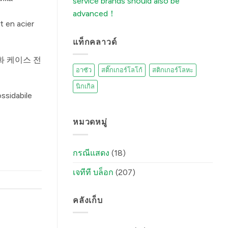
service brands should also be
It)
में
advanced！
t en acier
แท็กคลาวด์
전화 케이스 전
อาซัว
สติ๊กเกอร์โลโก้
สติกเกอร์โลหะ
นิกเกิล
ssidabile
หมวดหมู่
กรณีแสดง
(18)
เจทีที บล็อก
(207)
คลังเก็บ