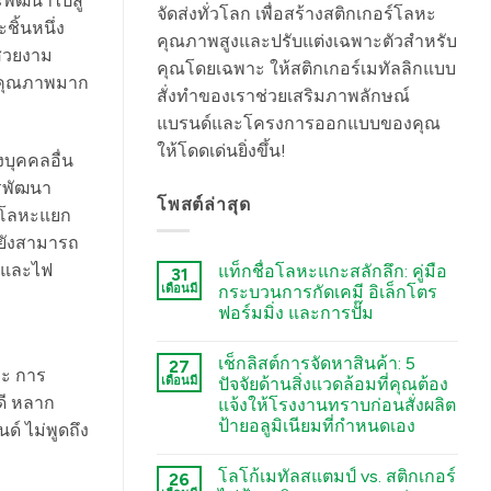
พัฒนาไปสู่
จัดส่งทั่วโลก เพื่อสร้างสติกเกอร์โลหะ
ิ้นหนึ่ง
คุณภาพสูงและปรับแต่งเฉพาะตัวสำหรับ
มสวยงาม
คุณโดยเฉพาะ ให้สติกเกอร์เมทัลลิกแบบ
มีคุณภาพมาก
สั่งทำของเราช่วยเสริมภาพลักษณ์
แบรนด์และโครงการออกแบบของคุณ
ให้โดดเด่นยิ่งขึ้น!
บุคคลอื่น
ารพัฒนา
โพสต์ล่าสุด
ยโลหะแยก
ายังสามารถ
ศ และไฟ
แท็กชื่อโลหะแกะสลักลึก: คู่มือ
31
เดือนมี
กระบวนการกัดเคมี อิเล็กโตร
ฟอร์มมิ่ง และการปั๊ม
कोई
टिप्पणी
เช็กลิสต์การจัดหาสินค้า: 5
27
नहीं
หะ การ
Deep
เดือนมี
ปัจจัยด้านสิ่งแวดล้อมที่คุณต้อง
Engraving
ดี หลาก
แจ้งให้โรงงานทราบก่อนสั่งผลิต
Metal
Nametags:
ป้ายอลูมิเนียมที่กำหนดเอง
 ไม่พูดถึง
A
Guide
कोई
to
टिप्पणी
โลโก้เมทัลสแตมป์ vs. สติกเกอร์
26
Chemical
नहीं
The