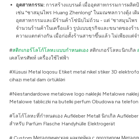
อุตสาหกรรม:
การสร้างแบรนด์ เมื่ออุตสาหกรรมการผลิตป้
เช่น "ชาสมุนไพร Huang Zhenlong" ในมณฑลกวางตุ้ง เดิมท
อุตสาหกรรมและมีร้านค้าโซ่นับไม่ถ้วน - แต่ “ชาสมุนไพ
จำนวนร้านค้าในเครือแล้ว รูปแบบธุรกิจและขนาดของร้า
ความแตกต่างกัน เมื่อก่อตั้งร้านสาขาขึ้นแล้ว ไม่เพียงแต
#
สติกเกอร์โลโก้โลหะแบบกำหนดเอง
สติกเกอร์โลหะนิกเกิล
เคสโทรศัพท์ เครื่องใช้ไฟฟ้า
#Xüsusi Metal loqosu Etiket metal nikel stiker 3D elektrofo
cihazı metal dam örtükləri
#Niestandardowe metalowe logo naklejki Metalowe naklejki
Metalowe tabliczki na butelki perfum Obudowa na telefon
#โลโก้โลหะที่กำหนดเอง Aufkleber Metall นิกเกิล Aufkleber
สำหรับ Parfüm Flasche Handyhülle Elektrogerät
# Custom Металлическая наклейка с логотипом Металл