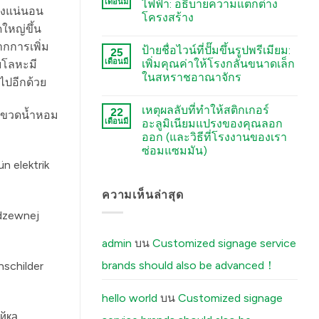
Etching,
เดือนมี
ไฟฟ้า: อธิบายความแตกต่าง
Sourcing
างแน่นอน
Electroforming,
โครงสร้าง
Checklist:
and
ใหญ่ขึ้น
5
Stamping
कोई
Environmental
Processes
टिप्पणी
กการเพิ่ม
Factors
में
ป้ายชื่อไวน์ที่ปั๊มขึ้นรูปพรีเมียม:
25
नहीं
You
Stamped
เดือนมี
เพิ่มคุณค่าให้โรงกลั่นขนาดเล็ก
ยโลหะมี
Must
Metal
Tell
ในสหราชอาณาจักร
Logo
ไปอีกด้วย
Your
vs.
Factory
कोई
Electroformed
Before
टिप्पणी
Sticker:
เหตุผลลับที่ทำให้สติกเกอร์
22
Ordering
नहीं
บขวดน้ำหอม
Structural
Premium
Custom
เดือนมี
อะลูมิเนียมแปรงของคุณลอก
Differences
Embossed
Aluminum
Explained
ออก (และวิธีที่โรงงานของเรา
Wine
Labels
में
Labels:
में
ซ่อมแซมมัน)
Elevating
n elektrik
UK
कोई
Boutique
टिप्पणी
Distilleries
नहीं
The
ความเห็นล่าสุด
में
Secret
Reason
rdzewnej
Your
Brushed
Aluminum
admin
บน
Customized signage service
Stickers
Peel
brands should also be advanced！
nschilder
Off
(And
How
Our
hello world
บน
Customized signage
Factory
Fixes
ейка