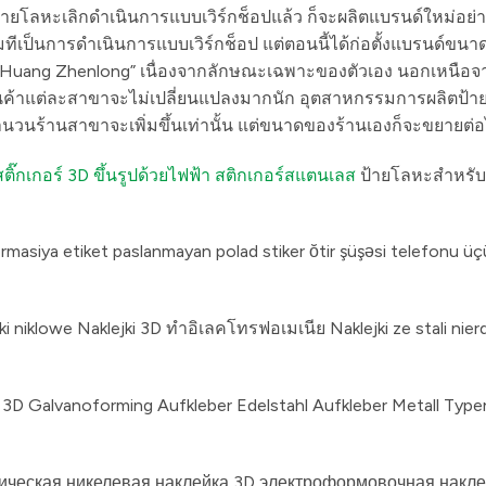
ายโลหะเลิกดำเนินการแบบเวิร์กช็อปแล้ว ก็จะผลิตแบรนด์ใหม่อย่
ีเป็นการดำเนินการแบบเวิร์กช็อป แต่ตอนนี้ได้ก่อตั้งแบรนด์ขนาด
ร Huang Zhenlong” เนื่องจากลักษณะเฉพาะของตัวเอง นอกเหนือจา
นค้าแต่ละสาขาจะไม่เปลี่ยนแปลงมากนัก อุตสาหกรรมการผลิตป้า
่จำนวนร้านสาขาจะเพิ่มขึ้นเท่านั้น แต่ขนาดของร้านเองก็จะขยายต่อ
สติ๊กเกอร์ 3D ขึ้นรูปด้วยไฟฟ้า
สติกเกอร์สแตนเลส
ป้ายโลหะสำหรั
rmasiya etiket paslanmayan polad stiker ŏtir şüşəsi telefonu üçü
 niklowe Naklejki 3D ทำอิเลคโทรฟอเมเนีย Naklejki ze stali nie
 3D Galvanoforming Aufkleber Edelstahl Aufkleber Metall Type
ическая никелевая наклейка 3D электроформовочная накл