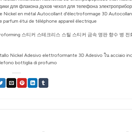
ики для флакона духов чехол для телефона электроприбор
e Nickel en métal Autocollant d'électroformage 3D Autocollan
e parfum étui de téléphone appareil électrique
ctroforming 스티커 스테크리스 스틸 스티커 금속 명판 향수 병 
allo Nickel Adesivo elettroformante 3D Adesivo ใน acciaio ino
lefono bottiglia di profumo