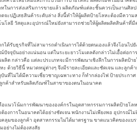
ใช้เทคโนโลยีใหม่และกระบวนการป้ายโลหะ ผลิตภัณฑ์ในอนาคตจะ
าทในการส่งเสริมการขายแล้ว ผลิตภัณฑ์แต่ละชิ้นควรเป็นงานศิลปะช
ะปฏิเสธสินค้าระดับล่าง สิ่งนี้ทำให้ผู้ผลิตป้ายโลหะต้องมีควา
โลยี วัสดุและอุปกรณ์ใหม่ยังสามารถช่วยให้ผู้ผลิตผลิตสินค้าที่
ได้รับธุรกิจที่ไม่สามารถดำเนินการได้ด้วยตนเองแล้วจึงโอนไปยัง
รณ์ปัจจุบันอย่างแน่นอน แต่ในระยะยาวโมเดลดังกล่าวไม่เอื้อต่อก
ิต กล่าวคือ แต่ละประเภทจะมีการพัฒนาเชิงลึกในการผลิตป้า
ะ ด้วยวิธีนี้ หมวดหมู่ต่างๆ จึงมีรายละเอียดและชัดเจน และลูกค้
จจุบันที่ไม่ได้มีความเชี่ยวชาญเฉพาะทาง ก็ทำกล่องไฟ ป้ายประกา
ของลูกค้าสำหรับผลิตภัณฑ์ในสาขาของตนในอนาคต
ี่คือแนวโน้มการพัฒนาขององค์กรในอุตสาหกรรมการผลิตป้ายโล
ต้องการในอนาคตได้อย่างชัดเจน พนักงานไม่เพียงพอ อุปกรณ์ไม่
ลุมของลูกค้า อุตสาหกรรมไม่ได้มาตรฐาน ขาดแนวคิดของแบรนด์
มอย่างไม่ต้องสงสัย