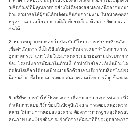
1. สินค้า:
ศิลปะ. จากมุมมองของผลิตภัณฑ์ ด้วยการประยุกต์
"ผลิตภัณฑ์ที่มีคุณภาพ" อย่างไม่ต้องสงสัย นอกเหนือจากบทบ
ด้วย สามารถให้ผู้คนได้เพลิดเพลินกับความงาม ในอนาคตตลาดจ
หรูหรา นอกเหนือจากงานฝีมือที่ยอดเยี่ยม ด้วยการพัฒนาเทคโน
ขึ้นได้
2. หมวดหมู่:
แผนกย่อย ในปัจจุบันมีโหมดการทำงานซึ่งหลังจาก
เพื่อดำเนินการ นี่เป็นวิธีแก้ปัญหาที่เหมาะสมกว่าในสถานกา
อุตสาหกรรม แนวโน้มในอนาคตควรแยกย่อยตามประเภทการผล
ย่อย โดยเน้นการพัฒนาในด้านนี้ ,ถ้าทำป้ายโลหะก็เน้นป้ายโลห
ตัดสินใจเลือกได้ตรงเป้าหมายอีกด้วย เช่นเดียวกับบล็อกในปั
นีออนด้วย ซึ่งไม่สามารถตอบสนองความต้องการที่สูงขึ้น
-
3. บริษัท:
การทำให้เป็นทางการ เพื่อขยายขนาดการพัฒนา น
ดำเนินการแบบเวิร์กช็อปในปัจจุบันไม่สามารถตอบสนองความ
หลาย ไม่สามารถตอบสนองความต้องการมาตรฐานสูงที่ครอบค
คุณภาพ และปัจจัยอื่นๆ จะจำกัดการพัฒนาที่ดีของอุตสาหกรร