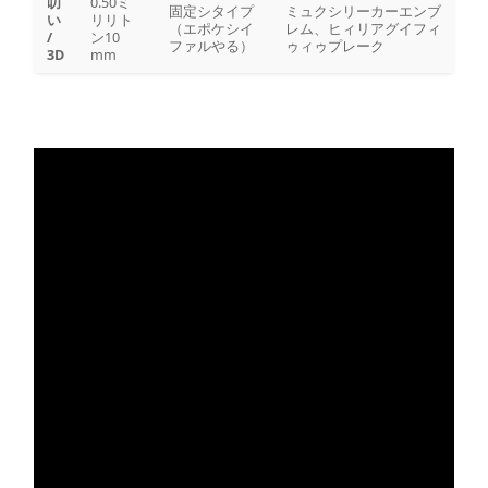
叨
0.50ミ
固定シタイプ
ミュクシリーカーエンブ
い
リリト
（エポケシイ
レム、ヒィリアグイフィ
/
ン10
ファルやる）
ゥィゥプレーク
3D
mm