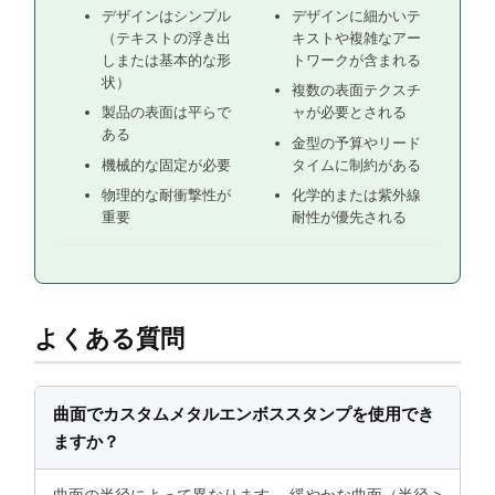
デザインはシンプル
デザインに細かいテ
（テキストの浮き出
キストや複雑なアー
しまたは基本的な形
トワークが含まれる
状）
複数の表面テクスチ
製品の表面は平らで
ャが必要とされる
ある
金型の予算やリード
機械的な固定が必要
タイムに制約がある
物理的な耐衝撃性が
化学的または紫外線
重要
耐性が優先される
よくある質問
曲面でカスタムメタルエンボススタンプを使用でき
ますか？
曲面の半径によって異なります。 緩やかな曲面（半径 >