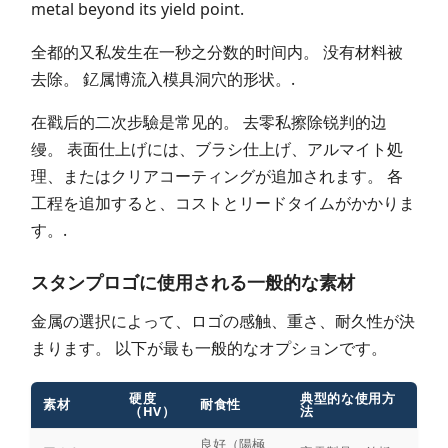
metal beyond its yield point.
全都的又私发生在一秒之分数的时间内。 没有材料被
去除。 釔属博流入模具洞穴的形状。.
在戳后的二次步驗是常见的。 去零私擦除锐判的边
缦。 表面仕上げには、ブラシ仕上げ、アルマイト処
理、またはクリアコーティングが追加されます。 各
工程を追加すると、コストとリードタイムがかかりま
す。.
スタンプロゴに使用される一般的な素材
金属の選択によって、ロゴの感触、重さ、耐久性が決
まります。 以下が最も一般的なオプションです。
硬度
典型的な使用方
素材
耐食性
（HV）
法
良好（陽極