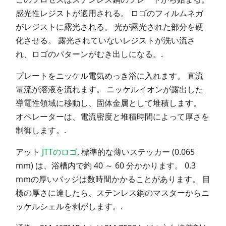
感光性レジストが適用される。 ロゴのフィルムネガ
がレジストに露光される。 光が露光された部分を硬
化させる。 露光されていないレジストが洗い流さ
れ、ロゴのパターンがむき出しになる。.
プレートをニッケル電気めっき浴に入れます。 直流
電流が溶液を流れます。 ニッケルイオンが露出した
導電性領域に移動し、固体金属として堆積します。
オペレーターは、電流密度と堆積時間によって厚さを
制御します。.
アット
JTTのロゴ
, 標準的な薄いステッカー (0.065
mm) は、浴槽内で約 40 ～ 60 分かかります。 0.3
mmの厚いバッジは数時間かかることがあります。 目
標の厚さに達したら、ステンレス鋼のマスターからニ
ッケルシェルを剥がします。.