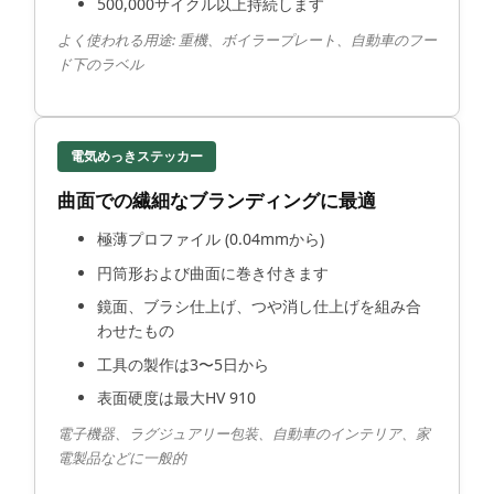
500,000サイクル以上持続します
よく使われる用途: 重機、ボイラープレート、自動車のフー
ド下のラベル
電気めっきステッカー
曲面での繊細なブランディングに最適
極薄プロファイル (0.04mmから)
円筒形および曲面に巻き付きます
鏡面、ブラシ仕上げ、つや消し仕上げを組み合
わせたもの
工具の製作は3〜5日から
表面硬度は最大HV 910
電子機器、ラグジュアリー包装、自動車のインテリア、家
電製品などに一般的