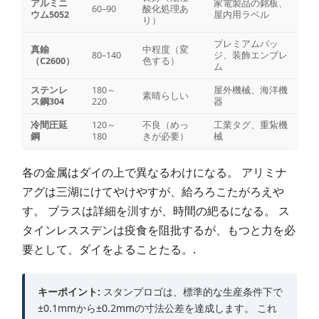
アルミニ
家電製品の銘板、
60–90
酸化処理あ
ウム5052
屋内用ラベル
り）
プレミアムバッ
真鍮
中程度（変
80–140
ジ、装飾エンブレ
（C2600）
色する）
ム
ステンレ
180～
屋外機械、海洋機
素晴らしい
ス鋼304
220
器
冷間圧延
120～
不良（めっ
工業タグ、重紥機
鋼
180
きが必要）
械
各の金属はダイの上で異なるわけになる。 アリミナ
アグは三湖にけてやけやすが、給ろろこたがろえや
す。 ブラスは詳細を汌すが、時間の紦るになる。 ス
タインレススデンは疫食を阻批するが、もつと力を必
要として、ダイをよることたる。.
キーポイント:
スタンプロゴは、標準的な生産条件下で
±0.1mmから±0.2mmの寸法公差を達成します。 これ