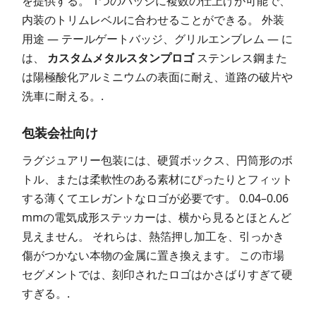
を提供する。 1つのバッジに複数の仕上げが可能で、
内装のトリムレベルに合わせることができる。 外装
用途 — テールゲートバッジ、グリルエンブレム — に
は、
カスタムメタルスタンプロゴ
ステンレス鋼また
は陽極酸化アルミニウムの表面に耐え、道路の破片や
洗車に耐える。.
包装会社向け
ラグジュアリー包装には、硬質ボックス、円筒形のボ
トル、または柔軟性のある素材にぴったりとフィット
する薄くてエレガントなロゴが必要です。 0.04–0.06
mmの電気成形ステッカーは、横から見るとほとんど
見えません。 それらは、熱箔押し加工を、引っかき
傷がつかない本物の金属に置き換えます。 この市場
セグメントでは、刻印されたロゴはかさばりすぎて硬
すぎる。.