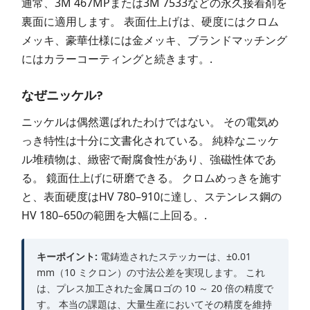
通常、3M 467MPまたは3M 7533などの永久接着剤を
裏面に適用します。 表面仕上げは、硬度にはクロム
メッキ、豪華仕様には金メッキ、ブランドマッチング
にはカラーコーティングと続きます。.
なぜニッケル?
ニッケルは偶然選ばれたわけではない。 その電気め
っき特性は十分に文書化されている。 純粋なニッケ
ル堆積物は、緻密で耐腐食性があり、強磁性体であ
る。 鏡面仕上げに研磨できる。 クロムめっきを施す
と、表面硬度はHV 780–910に達し、ステンレス鋼の
HV 180–650の範囲を大幅に上回る。.
キーポイント:
電鋳造されたステッカーは、±0.01
mm（10 ミクロン）の寸法公差を実現します。 これ
は、プレス加工された金属ロゴの 10 ～ 20 倍の精度で
す。 本当の課題は、大量生産においてその精度を維持