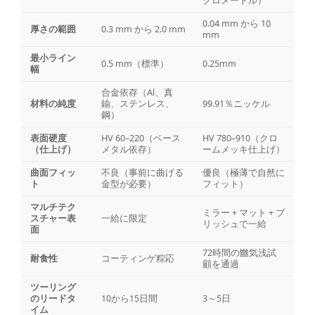
クロメートル）
0.04 mm から 10
厚さの範囲
0.3 mm から 2.0 mm
mm
最小ライン
0.5 mm（標準）
0.25mm
幅
合金依存（Al、真
材料の純度
鍮、ステンレス、
99.91％ニッケル
鋼）
表面硬度
HV 60–220（ベース
HV 780–910（クロ
（仕上げ）
メタル依存）
ームメッキ仕上げ）
曲面フィッ
不良（事前に曲げる
優良（極薄で自然に
ト
金型が必要）
フィット）
マルチテク
ミラー + マット + ブ
スチャー表
一給に限定
リッシュで一給
面
72時間の雦気浅試
耐食性
コーティンゲ粽応
顧を通過
ツーリング
のリードタ
10から15日間
3～5日
イム