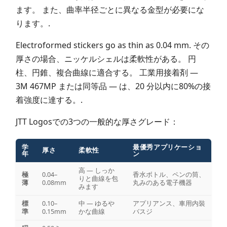
ます。 また、曲率半径ごとに異なる金型が必要にな
ります。.
Electroformed stickers go as thin as 0.04 mm. その
厚さの場合、ニッケルシェルは柔軟性がある。 円
柱、円錐、複合曲線に適合する。 工業用接着剤 —
3M 467MP または同等品 — は、20 分以内に80%の接
着強度に達する。.
JTT Logosでの3つの一般的な厚さグレード：
学
最優秀アプリケーショ
厚さ
柔軟性
年
ン
高 — しっか
極
0.04–
香水ボトル、ペンの筒、
りと曲線を包
薄
0.08mm
丸みのある電子機器
みます
標
0.10–
中 — ゆるや
アプリアンス、車用内裝
準
0.15mm
かな曲線
バスジ