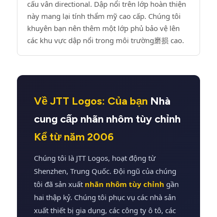
cấu vân directional. Dập nổi trên lớp hoàn thiện
này mang lại tính thẩm mỹ cao cấp. Chúng tôi
khuyên bạn nên thêm một lớp phủ bảo vệ lên
các khu vực dập nổi trong môi trường磨损 cao.
Về JTT Logos: Của bạn
Nhà
cung cấp nhãn nhôm tùy chỉnh
Kể từ năm 2006
Chúng tôi là JTT Logos, hoạt động từ
Shenzhen, Trung Quốc. Đội ngũ của chúng
tôi đã sản xuất
nhãn nhôm tùy chỉnh
gần
hai thập kỷ. Chúng tôi phục vụ các nhà sản
xuất thiết bị gia dụng, các công ty ô tô, các