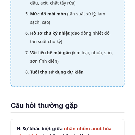
dầu, axit, chất tẩy rửa)
Mức độ mài mòn
(tần suất xử lý, làm
sạch, cạo)
Hồ sơ chu kỳ nhiệt
(dao động nhiệt độ,
tần suất chu kỳ)
Vật liệu bề mặt gắn
(kim loại, nhựa, sơn,
sơn tĩnh điện)
Tuổi thọ sử dụng dự kiến
Câu hỏi thường gặp
H: Sự khác biệt giữa
nhãn nhôm anot hóa