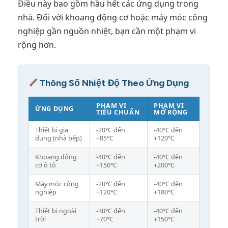
Điều này bao gồm hầu hết các ứng dụng trong
nhà. Đối với khoang động cơ hoặc máy móc công
nghiệp gần nguồn nhiệt, bạn cần một phạm vi
rộng hơn.
Thông Số Nhiệt Độ Theo Ứng Dụng
PHẠM VI
PHẠM VI
ỨNG DỤNG
TIÊU CHUẨN
MỞ RỘNG
Thiết bị gia
-20°C đến
-40°C đến
dụng (nhà bếp)
+85°C
+120°C
Khoang động
-40°C đến
-40°C đến
cơ ô tô
+150°C
+200°C
Máy móc công
-20°C đến
-40°C đến
nghiệp
+120°C
+180°C
Thiết bị ngoài
-30°C đến
-40°C đến
trời
+70°C
+150°C