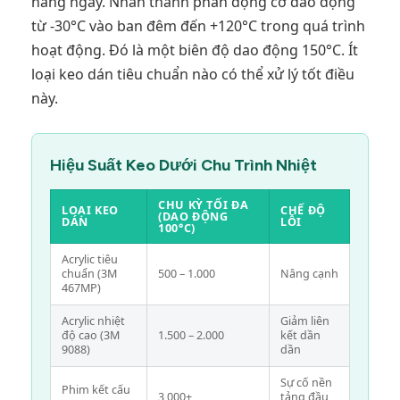
hàng ngày. Nhãn thành phần động cơ dao động
từ -30°C vào ban đêm đến +120°C trong quá trình
hoạt động. Đó là một biên độ dao động 150°C. Ít
loại keo dán tiêu chuẩn nào có thể xử lý tốt điều
này.
Hiệu Suất Keo Dưới Chu Trình Nhiệt
CHU KỲ TỐI ĐA
LOẠI KEO
CHẾ ĐỘ
(DAO ĐỘNG
DÁN
LỖI
100°C)
Acrylic tiêu
chuẩn (3M
500 – 1.000
Nâng cạnh
467MP)
Acrylic nhiệt
Giảm liên
độ cao (3M
1.500 – 2.000
kết dần
9088)
dần
Sự cố nền
Phim kết cấu
3,000+
tảng đầu