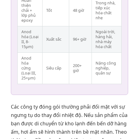
Hoàn
Trong nhà,
thiện
tiếp xúc
chải +
Tốt
48 giờ
hóa chất
lớp phủ
nhẹ
epoxy
Anod
Ngoài trời,
hóa (Loại
hàng hải,
Xuất sắc
96+ giờ
II, 8-
nhà máy
15µm)
hóa chất
Anod
hóa
Nặng công
200+
cứng
Siêu cấp
nghiệp,
giờ
(Loại III,
quân sự
25+µm)
Các công ty đóng gói thường phải đối mặt với sự
ngưng tụ do thay đổi nhiệt độ. Nếu sản phẩm của
bạn được di chuyển từ kho lạnh đến bến dỡ hàng
ấm, hơi ẩm sẽ hình thành trên bề mặt nhãn. Theo