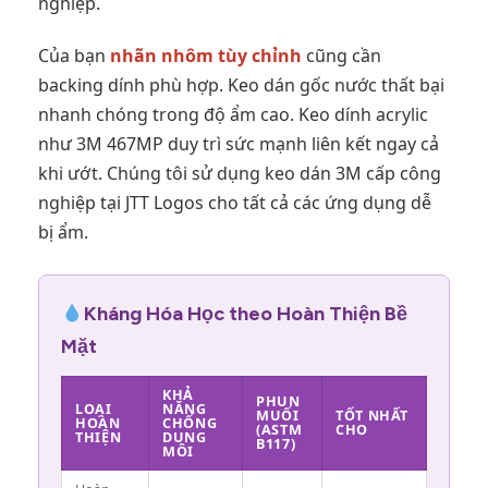
nghiệp.
Của bạn
nhãn nhôm tùy chỉnh
cũng cần
backing dính phù hợp. Keo dán gốc nước thất bại
nhanh chóng trong độ ẩm cao. Keo dính acrylic
như 3M 467MP duy trì sức mạnh liên kết ngay cả
khi ướt. Chúng tôi sử dụng keo dán 3M cấp công
nghiệp tại JTT Logos cho tất cả các ứng dụng dễ
bị ẩm.
Kháng Hóa Học theo Hoàn Thiện Bề
Mặt
KHẢ
PHUN
LOẠI
NĂNG
MUỐI
TỐT NHẤT
HOÀN
CHỐNG
(ASTM
CHO
THIỆN
DUNG
B117)
MÔI