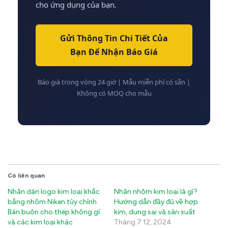
cho ứng dụng của bạn.
Gửi Thông Tin Chi Tiết Của
Bạn Để Nhận Báo Giá
Báo giá trong vòng 24 giờ | Mẫu miễn phí có sẵn |
Không có MOQ cho mẫu
Có liên quan
Nhãn dán logo kim loại khắc
Nhãn nhôm kim loại là gì?
bằng nhôm Niken tùy chỉnh
Hướng dẫn đầy đủ về hợp
Bán buôn cho thép không gỉ
kim, dung sai và sản xuất
và các kim loại khác
Tháng 7 12, 2024