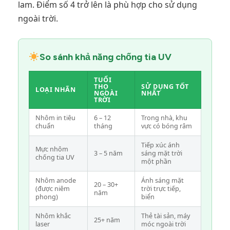
lam. Điểm số 4 trở lên là phù hợp cho sử dụng
ngoài trời.
So sánh khả năng chống tia UV
TUỔI
THỌ
SỬ DỤNG TỐT
LOẠI NHÃN
NGOÀI
NHẤT
TRỜI
Nhôm in tiêu
6 – 12
Trong nhà, khu
chuẩn
tháng
vực có bóng râm
Tiếp xúc ánh
Mực nhôm
3 – 5 năm
sáng mặt trời
chống tia UV
một phần
Nhôm anode
Ánh sáng mặt
20 – 30+
(được niêm
trời trực tiếp,
năm
phong)
biển
Nhôm khắc
Thẻ tài sản, máy
25+ năm
laser
móc ngoài trời