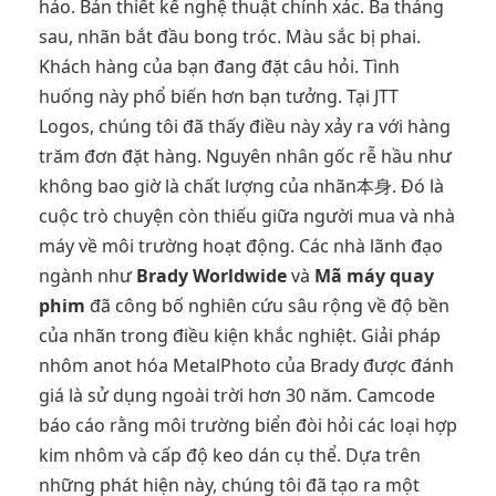
hảo. Bản thiết kế nghệ thuật chính xác. Ba tháng
sau, nhãn bắt đầu bong tróc. Màu sắc bị phai.
Khách hàng của bạn đang đặt câu hỏi. Tình
huống này phổ biến hơn bạn tưởng. Tại JTT
Logos, chúng tôi đã thấy điều này xảy ra với hàng
trăm đơn đặt hàng. Nguyên nhân gốc rễ hầu như
không bao giờ là chất lượng của nhãn本身. Đó là
cuộc trò chuyện còn thiếu giữa người mua và nhà
máy về môi trường hoạt động. Các nhà lãnh đạo
ngành như
Brady Worldwide
và
Mã máy quay
phim
đã công bố nghiên cứu sâu rộng về độ bền
của nhãn trong điều kiện khắc nghiệt. Giải pháp
nhôm anot hóa MetalPhoto của Brady được đánh
giá là sử dụng ngoài trời hơn 30 năm. Camcode
báo cáo rằng môi trường biển đòi hỏi các loại hợp
kim nhôm và cấp độ keo dán cụ thể. Dựa trên
những phát hiện này, chúng tôi đã tạo ra một