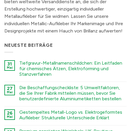
bieten weltweite Versanddienste an, die sich der
Erstellung hochwertiger, einzigartig individueller
Metallaufkleber für Sie widmen. Lassen Sie unsere
individuellen Metallic-Aufkleber Ihr Markenimage und Ihre
Designprojekte mit einem Hauch von Brillanz aufwerten!
NEUESTE BEITRÄGE
Tiefgravur-Metallnamenschildchen: Ein Leitfaden
31
Mai
für chemisches Ätzen, Elektroforming und
Stanzverfahren
कोई
टिप्पणी
Die Beschaffungscheckliste: 5 Umweltfaktoren,
27
नहीं
Deep
Mai
die Sie Ihrer Fabrik mitteilen müssen, bevor Sie
Engraving
benutzerdefinierte Aluminiumetiketten bestellen
Metal
Nametags:
कोई
A
टिप्पणी
Guide
Gestempeltes Metall-Logo vs. Elektrogeformtes
26
नहीं
to
The
Mai
Aufkleber: Strukturelle Unterschiede Erklärt
Chemical
Sourcing
Etching,
Checklist:
कोई
Electroforming,
5
टिप्पणी
and