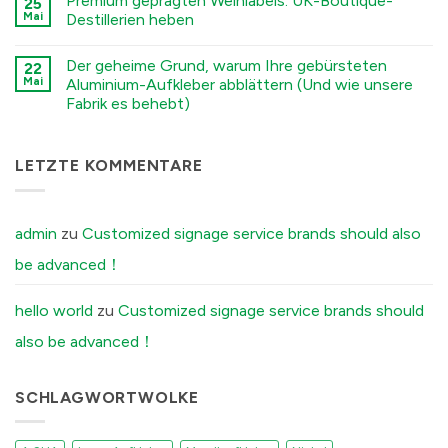
Premium geprägten Weinlabels: UK-Boutique-
Environmental
25
नहीं
Stamping
Factors
Stamped
Mai
Destillerien heben
Processes
You
Metal
में
Must
Logo
कोई
Tell
vs.
टिप्पणी
Der geheime Grund, warum Ihre gebürsteten
Your
Electroformed
22
नहीं
Factory
Sticker:
Premium
Mai
Aluminium-Aufkleber abblättern (Und wie unsere
Before
Structural
Embossed
Fabrik es behebt)
Ordering
Differences
Wine
Custom
Explained
Labels:
कोई
Aluminum
में
Elevating
टिप्पणी
Labels
UK
नहीं
में
Boutique
The
LETZTE KOMMENTARE
Distilleries
Secret
में
Reason
Your
Brushed
Aluminum
admin
zu
Customized signage service brands should also
Stickers
Peel
be advanced！
Off
(And
How
Our
hello world
zu
Customized signage service brands should
Factory
Fixes
also be advanced！
It)
में
SCHLAGWORTWOLKE