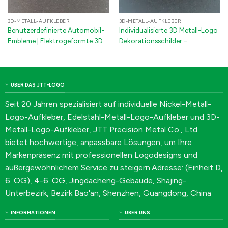
3D-METALL-AUFKLEBER
3D-METALL-AUFKLEBER
Benutzerdefinierte Automobil-
Individualisierte 3D Metall-Logo
Embleme | Elektrogeformte 3D-
Dekorationsschilder –
Metall-Automobilkennzeichen &
Elektrogeformte Nickel-
Logos | Nickel-Auto-Abzeichen
Klebeschilder für Flaschen,
Chrom-Aufkleber mit 3M-Kleber
Autoschlüssel &
Haushaltsgeräte
ÜBER DAS JTT-LOGO
Seit 20 Jahren spezialisiert auf individuelle Nickel-Metall-
Logo-Aufkleber, Edelstahl-Metall-Logo-Aufkleber und 3D-
Metall-Logo-Aufkleber, JTT Precision Metal Co., Ltd.
bietet hochwertige, anpassbare Lösungen, um Ihre
Markenpräsenz mit professionellen Logodesigns und
außergewöhnlichem Service zu steigern.Adresse: (Einheit D,
6. OG), 4-6. OG, Jingdacheng-Gebäude, Shajing-
Unterbezirk, Bezirk Bao'an, Shenzhen, Guangdong, China
INFORMATIONEN
ÜBER UNS