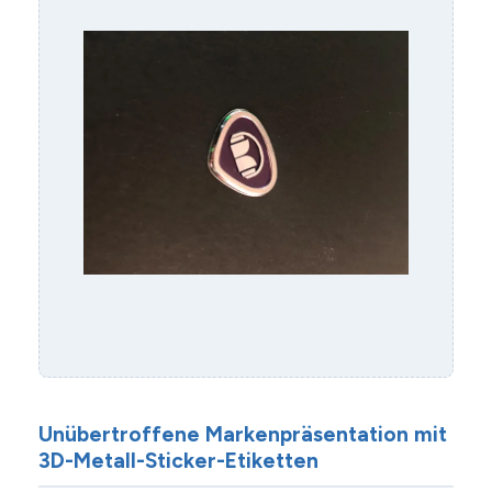
Unübertroffene Markenpräsentation mit
3D-Metall-Sticker-Etiketten