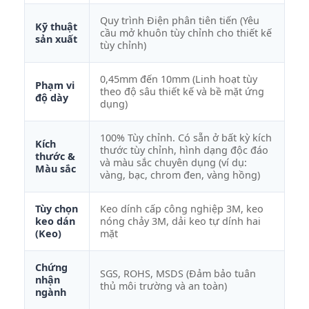
Quy trình Điện phân tiên tiến (Yêu
Kỹ thuật
cầu mở khuôn tùy chỉnh cho thiết kế
sản xuất
tùy chỉnh)
0,45mm đến 10mm (Linh hoạt tùy
Phạm vi
theo độ sâu thiết kế và bề mặt ứng
độ dày
dụng)
100% Tùy chỉnh. Có sẵn ở bất kỳ kích
Kích
thước tùy chỉnh, hình dạng độc đáo
thước &
và màu sắc chuyên dụng (ví dụ:
Màu sắc
vàng, bạc, chrom đen, vàng hồng)
Tùy chọn
Keo dính cấp công nghiệp 3M, keo
keo dán
nóng chảy 3M, dải keo tự dính hai
(Keo)
mặt
Chứng
SGS, ROHS, MSDS (Đảm bảo tuân
nhận
thủ môi trường và an toàn)
ngành