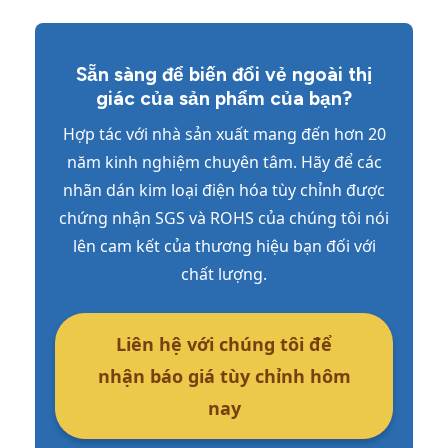
Sẵn sàng để biến đổi vẻ ngoài thị
giác của sản phẩm của bạn?
Hợp tác với nhà sản xuất mang đến hơn 20
năm kinh nghiệm chuyên tâm. Hãy để các
nhãn dán kim loại điện hóa tùy chỉnh được
chứng nhận SGS và ROHS của chúng tôi nói
lên cam kết của thương hiệu bạn đối với
chất lượng.
Liên hệ với chúng tôi để
nhận báo giá tùy chỉnh hôm
nay