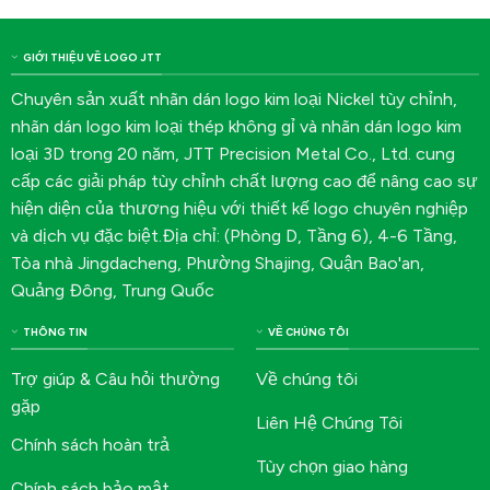
hơi, điện tử & bao bì
thiết bị gia dụng
GIỚI THIỆU VỀ LOGO JTT
Chuyên sản xuất nhãn dán logo kim loại Nickel tùy chỉnh,
nhãn dán logo kim loại thép không gỉ và nhãn dán logo kim
loại 3D trong 20 năm, JTT Precision Metal Co., Ltd. cung
cấp các giải pháp tùy chỉnh chất lượng cao để nâng cao sự
hiện diện của thương hiệu với thiết kế logo chuyên nghiệp
và dịch vụ đặc biệt.Địa chỉ: (Phòng D, Tầng 6), 4-6 Tầng,
Tòa nhà Jingdacheng, Phường Shajing, Quận Bao'an,
Quảng Đông, Trung Quốc
THÔNG TIN
VỀ CHÚNG TÔI
Trợ giúp & Câu hỏi thường
Về chúng tôi
gặp
Liên Hệ Chúng Tôi
Chính sách hoàn trả
Tùy chọn giao hàng
Chính sách bảo mật