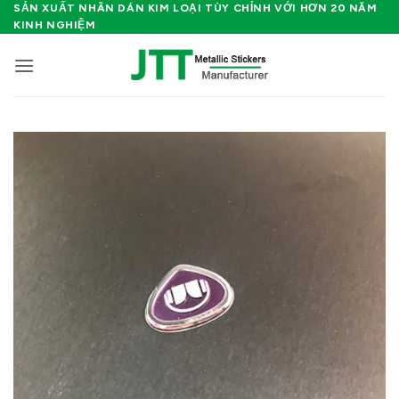
Bỏ
SẢN XUẤT NHÃN DÁN KIM LOẠI TÙY CHỈNH VỚI HƠN 20 NĂM
KINH NGHIỆM
qua
nội
dung