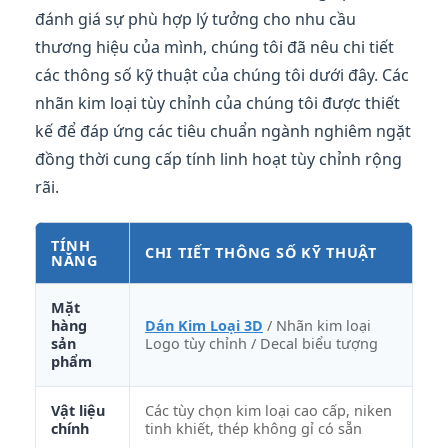
đánh giá sự phù hợp lý tưởng cho nhu cầu
thương hiệu của mình, chúng tôi đã nêu chi tiết
các thông số kỹ thuật của chúng tôi dưới đây. Các
nhãn kim loại tùy chỉnh của chúng tôi được thiết
kế để đáp ứng các tiêu chuẩn ngành nghiêm ngặt
đồng thời cung cấp tính linh hoạt tùy chỉnh rộng
rãi.
TÍNH
CHI TIẾT THÔNG SỐ KỸ THUẬT
NĂNG
Mặt
hàng
Dán Kim Loại 3D
/ Nhãn kim loại
sản
Logo tùy chỉnh / Decal biểu tượng
phẩm
Vật liệu
Các tùy chọn kim loại cao cấp, niken
chính
tinh khiết, thép không gỉ có sẵn