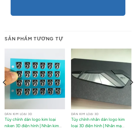
SẢN PHẨM TƯƠNG TỰ
DÁN KIM LOẠI 3D
DÁN KIM LOẠI 3D
Tùy chỉnh dán logo kim loại
Tùy chỉnh nhãn dán logo kim
niken 3D điện hình | Nhãn kim
loại 3D điện hình | Nhãn mạ
loại dập nổi cá nhân hóa cho xe
niken nhiều màu cho gậy golf và