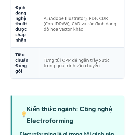
Định
dạng
nghệ
AI (Adobe Illustrator), PDF, CDR
thuật
(CorelDRAW), CAD và các định dạng
được
đồ họa vector khác
chấp
nhận
Tiêu
chuẩn
Từng túi OPP để ngăn trầy xước
Đóng
trong quá trình vận chuyển
gói
Kiến thức ngành: Công nghệ
Electroforming
Electroforming là gì trong bối cảnh sản