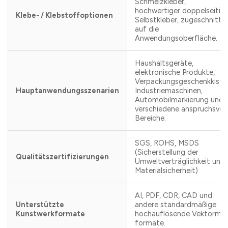
Schmelzkleber,
hochwertiger doppelseitige
Klebe- / Klebstoffoptionen
Selbstkleber, zugeschnitte
auf die
Anwendungsoberfläche.
Haushaltsgeräte,
elektronische Produkte,
Verpackungsgeschenkkiste
Hauptanwendungsszenarien
Industriemaschinen,
Automobilmarkierung und
verschiedene anspruchsvoll
Bereiche.
SGS, ROHS, MSDS
(Sicherstellung der
Qualitätszertifizierungen
Umweltverträglichkeit und
Materialsicherheit)
AI, PDF, CDR, CAD und
Unterstützte
andere standardmäßige
Kunstwerkformate
hochauflösende Vektorm
formate.