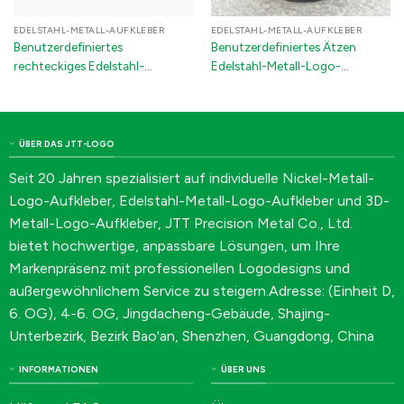
EDELSTAHL-METALL-AUFKLEBER
EDELSTAHL-METALL-AUFKLEBER
Benutzerdefiniertes
Benutzerdefiniertes Ätzen
rechteckiges Edelstahl-
Edelstahl-Metall-Logo-
Klebeschild | Geätztes Metall-
Aufkleber | 3D-Emblem und
Logo-Tag mit schwarzen
Kofferraumabzeichen für Geräte
gravierten Buchstaben
ÜBER DAS JTT-LOGO
Seit 20 Jahren spezialisiert auf individuelle Nickel-Metall-
Logo-Aufkleber, Edelstahl-Metall-Logo-Aufkleber und 3D-
Metall-Logo-Aufkleber, JTT Precision Metal Co., Ltd.
bietet hochwertige, anpassbare Lösungen, um Ihre
Markenpräsenz mit professionellen Logodesigns und
außergewöhnlichem Service zu steigern.Adresse: (Einheit D,
6. OG), 4-6. OG, Jingdacheng-Gebäude, Shajing-
Unterbezirk, Bezirk Bao'an, Shenzhen, Guangdong, China
INFORMATIONEN
ÜBER UNS