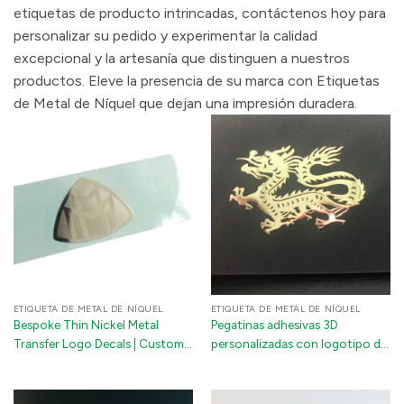
etiquetas de producto intrincadas, contáctenos hoy para
personalizar su pedido y experimentar la calidad
excepcional y la artesanía que distinguen a nuestros
productos. Eleve la presencia de su marca con Etiquetas
de Metal de Níquel que dejan una impresión duradera.
ETIQUETA DE METAL DE NÍQUEL
ETIQUETA DE METAL DE NÍQUEL
Bespoke Thin Nickel Metal
Pegatinas adhesivas 3D
Transfer Logo Decals | Custom
personalizadas con logotipo de
3D Metallic Number Tags for
níquel metálico para portátiles,
Mobile Phones & Luxury
fundas de teléfonos y
Packaging
electrodomésticos