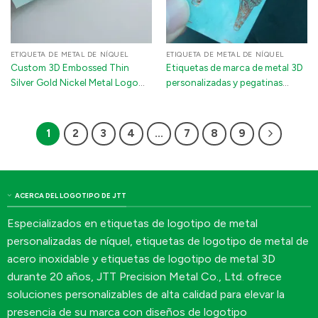
ETIQUETA DE METAL DE NÍQUEL
ETIQUETA DE METAL DE NÍQUEL
Custom 3D Embossed Thin
Etiquetas de marca de metal 3D
Silver Gold Nickel Metal Logo
personalizadas y pegatinas
Sticker | Self-Adhesive Label
pequeñas con logotipos de
with 3M Glue for Electronics &
níquel para portátiles, frascos
Packing Boxes
de perfume y artículos de cuero
1
2
3
4
…
7
8
9
ACERCA DEL LOGOTIPO DE JTT
Especializados en etiquetas de logotipo de metal
personalizadas de níquel, etiquetas de logotipo de metal de
acero inoxidable y etiquetas de logotipo de metal 3D
durante 20 años, JTT Precision Metal Co., Ltd. ofrece
soluciones personalizables de alta calidad para elevar la
presencia de su marca con diseños de logotipo