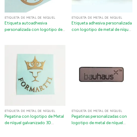
ETIQUETA DE METAL DE NÍQUEL
ETIQUETA DE METAL DE NÍQUEL
Etiqueta autoadhesiva
Etiqueta adhesiva personalizada
personalizada con logotipo de
con logotipo de metal de níquel
níquel y metal galvanizado en 3D
galvanizado en 3D: calcomanía
autoadhesiva ultrafina para
cajas de teléfonos y
dispositivos electrónicos
ETIQUETA DE METAL DE NÍQUEL
ETIQUETA DE METAL DE NÍQUEL
Pegatina con logotipo de Metal
Pegatinas personalizadas con
de níquel galvanizado 3D
logotipo de metal de níquel
personalizado, parche adhesivo
galvanizado en 3D | Insignias
de Metal ultrafino a prueba de
automáticas impermeables