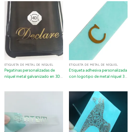
polvo para funda de AirPods,
marca de botella de teléfono
ETIQUETA DE METAL DE NÍQUEL
ETIQUETA DE METAL DE NÍQUEL
Pegatinas personalizadas de
Etiqueta adhesiva personalizada
níquel metal galvanizado en 3D:
con logotipo de metal níquel 3D
insignias autoadhesivas
estampado, electrochapado
ultrafinas con logotipos para
brillante para botellas de
portátiles, teléfonos y
perfume
motocicletas