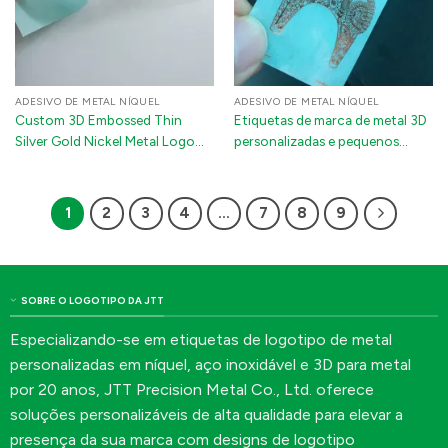
ADESIVO DE METAL NÍQUEL
ADESIVO DE METAL NÍQUEL
Custom 3D Embossed Thin
Etiquetas de marca de metal 3D
Silver Gold Nickel Metal Logo
personalizadas e pequenos
Sticker | Self-Adhesive Label
adesivos com logotipo de
with 3M Glue for Electronics &
níquel para laptops, frascos de
Packing Boxes
perfume e artigos de couro
1
2
3
4
…
7
8
9
SOBRE O LOGOTIPO DA JTT
Especializando-se em etiquetas de logotipo de metal
personalizadas em níquel, aço inoxidável e 3D para metal
por 20 anos, JTT Precision Metal Co., Ltd. oferece
soluções personalizáveis de alta qualidade para elevar a
presença da sua marca com designs de logotipo