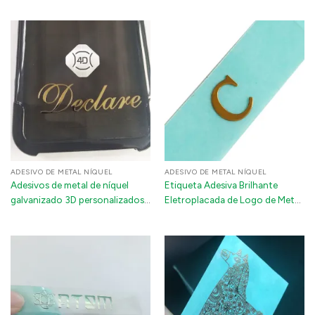
de poeira adesivo decalque de
automotivos à prova d'água
metal para caixa de AirPods
marca de garrafa de telefone
ADESIVO DE METAL NÍQUEL
ADESIVO DE METAL NÍQUEL
Adesivos de metal de níquel
Etiqueta Adesiva Brilhante
galvanizado 3D personalizados:
Eletroplacada de Logo de Metal
emblemas de logotipo
de Níquel Personalizado para
autoadesivos ultrafinos para
Frascos de Perfume
laptops, telefones e
motocicletas