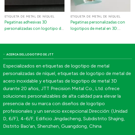
ETIQUETA DE METAL DE NÍQUEL
ETIQUETA DE METAL DE NÍQUEL
Pegatinas adhesivas 3D
Pegatinas personalizadas con
personalizadas con logotipo de
logotipos de metal en 3D:
níquel metálico para portátiles,
emblemas adhesivos de níquel
fundas de teléfonos y
electroformado
electrodomésticos
ACERCA DEL LOGOTIPO DE JTT
Especializados en etiquetas de logotipo de metal
personalizadas de níquel, etiquetas de logotipo de metal de
acero inoxidable y etiquetas de logotipo de metal 3D
durante 20 años, JTT Precision Metal Co., Ltd. ofrece
soluciones personalizables de alta calidad para elevar la
presencia de su marca con diseños de logotipo
profesionales y un servicio excepcional.Dirección: (Unidad
D, 6/F), 4-6/F, Edificio Jingdacheng, Subdistrito Shajing,
Distrito Bao'an, Shenzhen, Guangdong, China