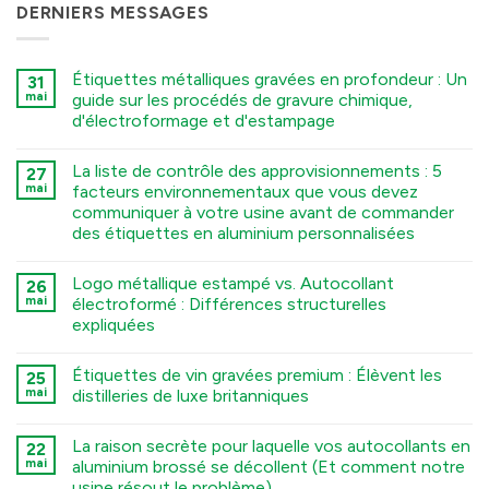
DERNIERS MESSAGES
Étiquettes métalliques gravées en profondeur : Un
31
mai
guide sur les procédés de gravure chimique,
d'électroformage et d'estampage
कोई
टिप्पणी
La liste de contrôle des approvisionnements : 5
27
नहीं
Deep
mai
facteurs environnementaux que vous devez
Engraving
communiquer à votre usine avant de commander
Metal
Nametags:
des étiquettes en aluminium personnalisées
A
Guide
कोई
to
टिप्पणी
Logo métallique estampé vs. Autocollant
26
Chemical
नहीं
The
Etching,
mai
électroformé : Différences structurelles
Sourcing
Electroforming,
expliquées
Checklist:
and
5
Stamping
कोई
Environmental
Processes
टिप्पणी
Factors
में
Étiquettes de vin gravées premium : Élèvent les
25
नहीं
You
Stamped
mai
distilleries de luxe britanniques
Must
Metal
Tell
Logo
कोई
Your
vs.
टिप्पणी
Factory
La raison secrète pour laquelle vos autocollants en
Electroformed
22
नहीं
Before
Sticker:
Premium
mai
aluminium brossé se décollent (Et comment notre
Ordering
Structural
Embossed
Custom
usine résout le problème)
Differences
Wine