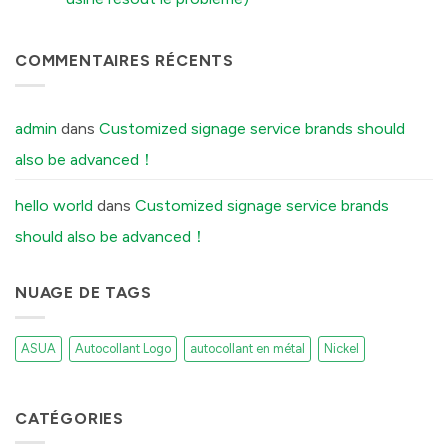
Aluminum
Explained
Labels:
Labels
कोई
में
Elevating
में
टिप्पणी
UK
नहीं
Boutique
The
COMMENTAIRES RÉCENTS
Distilleries
Secret
में
Reason
Your
Brushed
Aluminum
admin
dans
Customized signage service brands should
Stickers
Peel
also be advanced！
Off
(And
How
Our
hello world
dans
Customized signage service brands
Factory
Fixes
should also be advanced！
It)
में
NUAGE DE TAGS
ASUA
Autocollant Logo
autocollant en métal
Nickel
CATÉGORIES