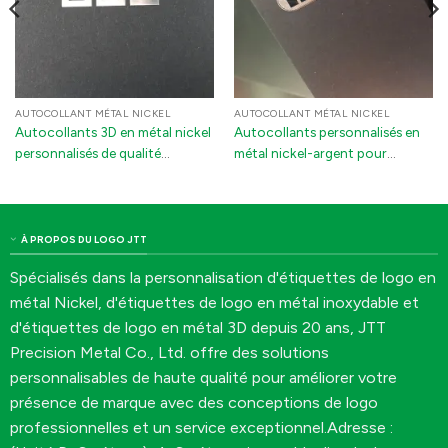
AUTOCOLLANT MÉTAL NICKEL
AUTOCOLLANT MÉTAL NICKEL
Autocollants 3D en métal nickel
Autocollants personnalisés en
personnalisés de qualité
métal nickel-argent pour
supérieure – Étiquettes
équipement | Étiquettes
autocollantes imperméables
brillantes et résistantes à la
avec logo de marque pour
décoloration avec adhésif 3M
l'électronique et l'emballage
puissant
À PROPOS DU LOGO JTT
Spécialisés dans la personnalisation d'étiquettes de logo en
métal Nickel, d'étiquettes de logo en métal inoxydable et
d'étiquettes de logo en métal 3D depuis 20 ans, JTT
Precision Metal Co., Ltd. offre des solutions
personnalisables de haute qualité pour améliorer votre
présence de marque avec des conceptions de logo
professionnelles et un service exceptionnel.Adresse :