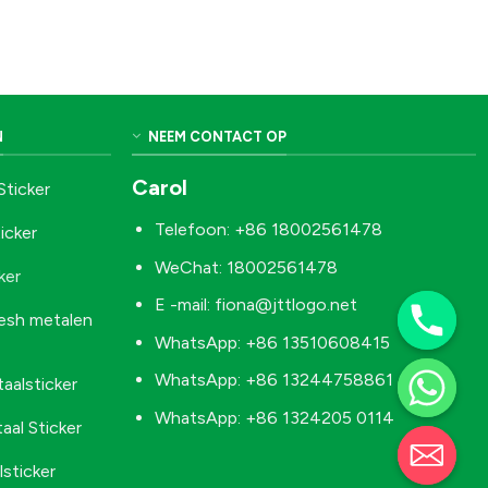
N
NEEM CONTACT OP
Carol
Sticker
Telefoon: +86 18002561478
icker
WeChat: 18002561478
ker
E -mail:
fiona@jttlogo.net
esh metalen
WhatsApp: +86 13510608415
WhatsApp: +86 13244758861
alsticker
WhatsApp: +86 1324205 0114
aal Sticker
sticker