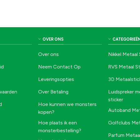
OVER ONS
CATEGORIEË
Over ons
Nikkel Metaal 
id
Neem Contact Op
RVS Metaal St
Leveringsopties
3D Metaalstic
waarden
Over Betaling
Luidspreker m
sticker
d
Hoe kunnen we monsters
Autoband Meta
kopen?
Hoe plaats ik een
Golfclubs Met
monsterbestelling?
Parfum Metaal