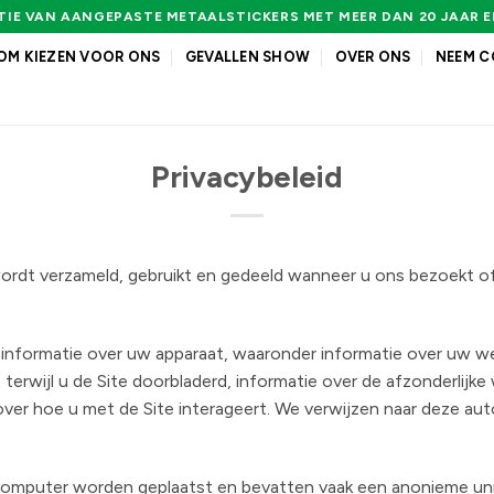
IE VAN AANGEPASTE METAALSTICKERS MET MEER DAN 20 JAAR 
M KIEZEN VOOR ONS
GEVALLEN SHOW
OVER ONS
NEEM C
Privacybeleid
e wordt verzameld, gebruikt en gedeeld wanneer u ons bezoekt 
informatie over uw apparaat, waaronder informatie over uw we
terwijl u de Site doorbladerd, informatie over de afzonderlijke
ver hoe u met de Site interageert. We verwijzen naar deze au
computer worden geplaatst en bevatten vaak een anonieme unie