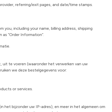
 provider, referring/exit pages, and date/time stamps.
 you, including your name, billing address, shipping
n as “Order Information”.
rmatie.
t, uit te voeren (waaronder het verwerken van uw
ebruiken we deze bestelgegevens voor:
oducts or services.
(in het bijzonder uw IP-adres), en meer in het algemeen om