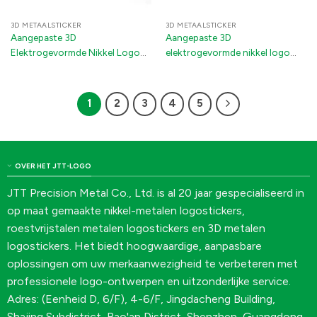
3D METAALSTICKER
3D METAALSTICKER
Aangepaste 3D
Aangepaste 3D
Elektrogevormde Nikkel Logo
elektrogevormde nikkel logo
Stickers – Dikke Metaal Transfer
stickers – 3M kleefstof metalen
Decals met 3M Lijm voor
emblemen voor geschenkdozen
Golfclubs & Verpakking
en verpakkingen
1
2
3
4
5
OVER HET JTT-LOGO
JTT Precision Metal Co., Ltd. is al 20 jaar gespecialiseerd in
op maat gemaakte nikkel-metalen logostickers,
roestvrijstalen metalen logostickers en 3D metalen
logostickers. Het biedt hoogwaardige, aanpasbare
oplossingen om uw merkaanwezigheid te verbeteren met
professionele logo-ontwerpen en uitzonderlijke service.
Adres: (Eenheid D, 6/F), 4-6/F, Jingdacheng Building,
Shajing Subdistrict, Bao'an District, Shenzhen, Guangdong,