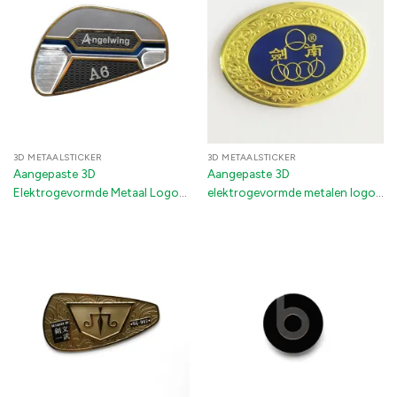
3D METAALSTICKER
3D METAALSTICKER
Aangepaste 3D
Aangepaste 3D
Elektrogevormde Metaal Logo
elektrogevormde metalen logo
Stickers | Groothandel Nikkel
stickers voor luxe wijn- en
Decals met 3M Kleefstof voor
sterke drankflessen
Auto's, Golfclubs &
Verpakkingen