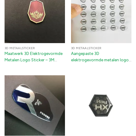
3D METAALSTICKER
3D METAALSTICKER
Maatwerk 3D Elektrogevormde
Aangepaste 3D
Metalen Logo Sticker – 3M
elektrogevormde metalen logo
Kleefstof Nikkel Merklabel voor
sticker – reliëf nikkel decal
Apparaten & Elektronica
badge met 3M kleefstof voor
auto-accessoires & elektronica
(Zilver/Goud/Roze Goud)