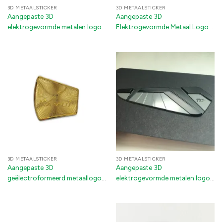
3D METAALSTICKER
3D METAALSTICKER
Aangepaste 3D
Aangepaste 3D
elektrogevormde metalen logo
Elektrogevormde Metaal Logo
stickers – 3M kleefstof nikkel
Stickers – 3M Kleefstof Nikkel
decals voor golfclubs
Decal Labels voor
Verpakkingscadeaudozen,
Elektronica en Apparaten
3D METAALSTICKER
3D METAALSTICKER
Aangepaste 3D
Aangepaste 3D
geëlectroformeerd metaallogo
elektrogevormde metalen logo
stickers – Gouden kleefdecals
stickers | Kleurrijke nikkel
voor golfclubs & premium
naamplaatjes labels voor
merkherkenning
golfclubs en apparaten