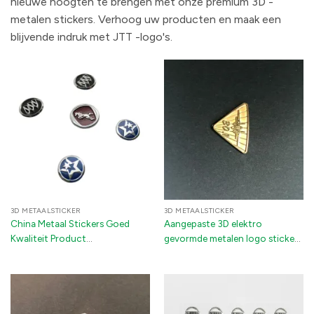
nieuwe hoogten te brengen met onze premium 3D -
metalen stickers. Verhoog uw producten en maak een
blijvende indruk met JTT -logo's.
3D METAALSTICKER
3D METAALSTICKER
China Metaal Stickers Goed
Aangepaste 3D elektro
Kwaliteit Product
gevormde metalen logo sticker
Elektroforming 3D Metaal
- uitgesneden nikkel brieftekens
Hologram Sticker voor
voor bedrijfsbranding en
Verpakkingsetiket Auto
verpakking
Accessoires