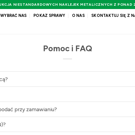
UKCJA NIESTANDARDOWYCH NAKLEJEK METALICZNYCH Z PONAD 2
 WYBRAĆ NAS
POKAZ SPRAWY
O NAS
SKONTAKTUJ SIĘ Z N
Pomoc i FAQ
wcą?
 podać przy zamawianiu?
Q)?