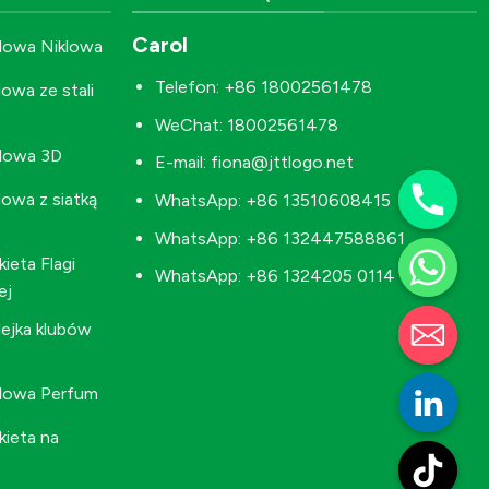
Carol
lowa Niklowa
Telefon: +86 18002561478
owa ze stali
WeChat: 18002561478
alowa 3D
E-mail:
fiona@jttlogo.net
lowa z siatką
WhatsApp: +86 13510608415
WhatsApp: +86 132447588861
ieta Flagi
WhatsApp: +86 1324205 0114
ej
ejka klubów
alowa Perfum
ieta na