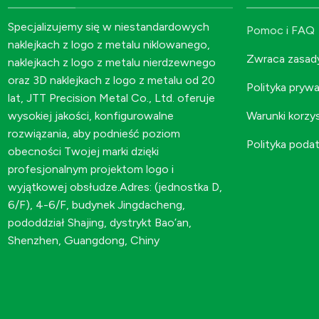
Specjalizujemy się w niestandardowych
Pomoc i FAQ
naklejkach z logo z metalu niklowanego,
Zwraca zasad
naklejkach z logo z metalu nierdzewnego
oraz 3D naklejkach z logo z metalu od 20
Polityka pryw
lat, JTT Precision Metal Co., Ltd. oferuje
Warunki korzy
wysokiej jakości, konfigurowalne
rozwiązania, aby podnieść poziom
Polityka poda
obecności Twojej marki dzięki
profesjonalnym projektom logo i
wyjątkowej obsłudze.Adres: (jednostka D,
6/F), 4-6/F, budynek Jingdacheng,
pododdział Shajing, dystrykt Bao’an,
Shenzhen, Guangdong, Chiny