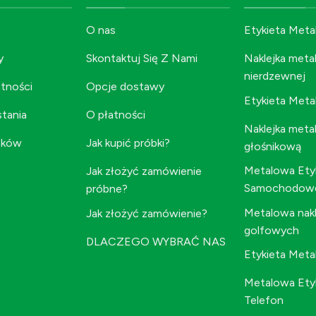
O nas
Etykieta Meta
y
Skontaktuj Się Z Nami
Naklejka metal
nierdzewnej
atności
Opcje dostawy
Etykieta Met
stania
O płatności
Naklejka meta
tków
Jak kupić próbki?
głośnikową
Metalowa Etyk
Jak złożyć zamówienie
Samochodow
próbne?
Metalowa nakl
Jak złożyć zamówienie?
golfowych
DLACZEGO WYBRAĆ NAS
Etykieta Met
Metalowa Etyk
Telefon