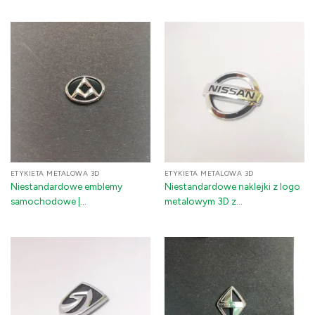
elektrowytwarzane
naklejka – gruby samoprzylepny
chromowane naklejki
dekiel na akcesoria
samochodowe
samochodowe
ETYKIETA METALOWA 3D
ETYKIETA METALOWA 3D
Niestandardowe emblemy
Niestandardowe naklejki z logo
samochodowe |
metalowym 3D z
Elektroformowane 3D
elektrolitycznym metalowym
metalowe tabliczki
pokryciem - wodoodporne
samochodowe i loga | Niklowe
emblematy samochodowe
naklejki samochodowe,
chromowane naklejki z klejem
3M