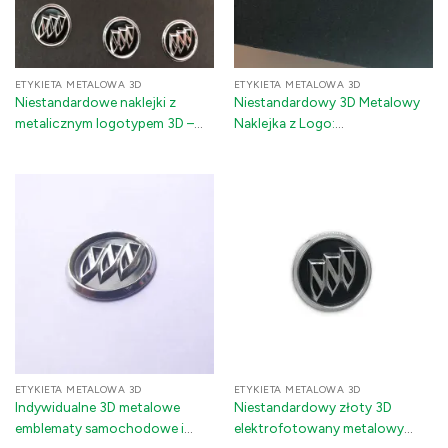
ETYKIETA METALOWA 3D
ETYKIETA METALOWA 3D
Niestandardowe naklejki z
Niestandardowy 3D Metalowy
metalicznym logotypem 3D –
Naklejka z Logo:
3M Adhezyjne metaliczne dekale
Elektrofomuowany Niklowy
do opakowań, motoryzacji i
Wytłoczony Emblemat
sprzętu
Samochodowy z Klejem 3M
ETYKIETA METALOWA 3D
ETYKIETA METALOWA 3D
Indywidualne 3D metalowe
Niestandardowy złoty 3D
emblematy samochodowe i
elektrofotowany metalowy