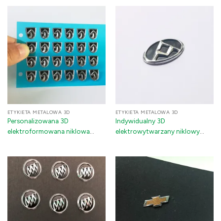
niklowa naklejka z klejem 3M do
naklejki z taśmą 3M z marką do
akcesoriów samochodowych i
dekoracji samochodów i
elektroniki
elektroniki
(Srebro/Złoto/Różowe złoto)
ETYKIETA METALOWA 3D
ETYKIETA METALOWA 3D
Personalizowana 3D
Indywidualny 3D
elektroformowana niklowa
elektrowytwarzany niklowy
metalowa naklejka z logo |
metalowy znaczek z logo ze
Personalizowana, tłoczona
specjalnym klejem 3M do
metaliczna etykieta dla
samochodów i urządzeń
samochodów, elektroniki i
opakowań