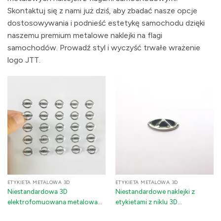
Skontaktuj się z nami już dziś, aby zbadać nasze opcje
dostosowywania i podnieść estetykę samochodu dzięki
naszemu premium metalowe naklejki na flagi
samochodów. Prowadź styl i wyczyść trwałe wrażenie
logo JTT.
ETYKIETA METALOWA 3D
ETYKIETA METALOWA 3D
Niestandardowa 3D
Niestandardowe naklejki z
elektrofomuowana metalowa
etykietami z niklu 3D
naklejka z logo - wytłoczona
elektroformowanego – trwałe