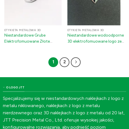
ETYKIETA METALOWA 3D
ETYKIETA METALOWA 3D
Niestandardowe Grube
Niestandardowe wodoodporne
Elektrofomuowane Złote
3D elektrofomuowane logo ze
Metalowe Naklejki: 3D Silne
stickerem z metalu niklowego
Naklejki Metaliczne 3M dla
do emblematów
Motoryzacji i Urządzeń
samochodowych
1
2
Domowych
O LOGO JTT
Specjalizujemy się w niestandardowych naklejkach z logo z
metalu niklowanego, naklejkach z logo z metalu
nierdzewnego oraz 3D naklejkach z logo z metalu od 20 lat,
JTT Precision Metal Co., Ltd. oferuje wysokiej jakości,
konfigurowalne rozwiązania, aby podnieść poziom