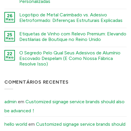
Personalizadas
A
Guide
कोई
to
टिप्पणी
Logotipo de Metal Carimbado vs. Adesivo
26
Chemical
नहीं
The
Etching,
Maio
Eletroformado: Diferenças Estruturais Explicadas
Sourcing
Electroforming,
Checklist:
and
कोई
5
Stamping
टिप्पणी
Etiquetas de Vinho com Relevo Premium: Elevando
Environmental
25
Processes
नहीं
Factors
Stamped
में
Maio
Destilarias de Boutique no Reino Unido
You
Metal
Must
Logo
कोई
Tell
vs.
टिप्पणी
O Segredo Pelo Qual Seus Adesivos de Alumínio
Your
Electroformed
22
नहीं
Factory
Sticker:
Premium
Maio
Escovado Despelam (E Como Nossa Fábrica
Before
Structural
Embossed
Resolve Isso)
Ordering
Differences
Wine
Custom
Explained
Labels:
कोई
Aluminum
में
Elevating
टिप्पणी
Labels
UK
नहीं
में
Boutique
The
COMENTÁRIOS RECENTES
Distilleries
Secret
में
Reason
Your
Brushed
Aluminum
admin
em
Customized signage service brands should also
Stickers
Peel
be advanced！
Off
(And
How
Our
hello world
em
Customized signage service brands should
Factory
Fixes