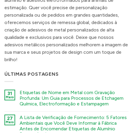
alumínio e adesivos eletroformados para animais de
estimação. Quer você precise de personalização
personalizada ou de pedidos em grandes quantidades,
oferecemos serviços de remessa global, dedicados à
criação de adesivos de metal personalizados de alta
qualidade e exclusivos para você. Deixe que nossos
adesivos metálicos personalizados melhorem a imagem de
sua marca e seus projetos de design com um toque de
brilho!
ÚLTIMAS POSTAGENS
Etiquetas de Nome em Metal com Gravação
31
Maio
Profunda: Um Guia para Processos de Etchagem
Química, Electroformação e Estampagem
कोई
टिप्पणी
A Lista de Verificação de Fornecimento: 5 Fatores
27
नहीं
Deep
Maio
Ambientais que Você Deve Informar à Fábrica
Engraving
Antes de Encomendar Etiquetas de Alumínio
Metal
Nametags: