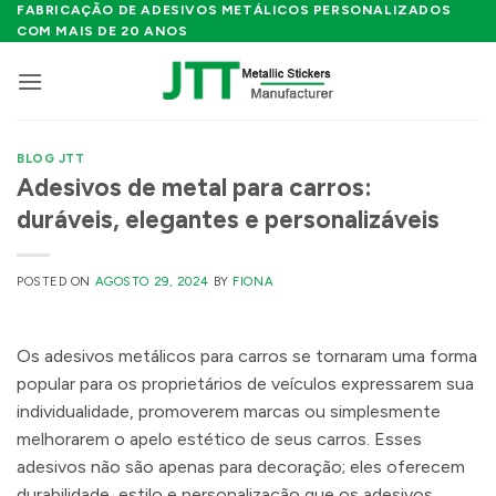
Skip
FABRICAÇÃO DE ADESIVOS METÁLICOS PERSONALIZADOS
COM MAIS DE 20 ANOS
to
content
BLOG JTT
Adesivos de metal para carros:
duráveis, elegantes e personalizáveis
POSTED ON
AGOSTO 29, 2024
BY
FIONA
Os adesivos metálicos para carros se tornaram uma forma
popular para os proprietários de veículos expressarem sua
individualidade, promoverem marcas ou simplesmente
melhorarem o apelo estético de seus carros. Esses
adesivos não são apenas para decoração; eles oferecem
durabilidade, estilo e personalização que os adesivos