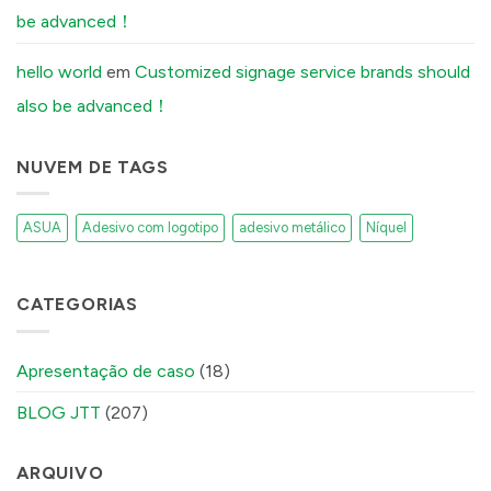
Peel
be advanced！
Off
(And
How
Our
hello world
em
Customized signage service brands should
Factory
Fixes
also be advanced！
It)
में
NUVEM DE TAGS
ASUA
Adesivo com logotipo
adesivo metálico
Níquel
CATEGORIAS
Apresentação de caso
(18)
BLOG JTT
(207)
ARQUIVO