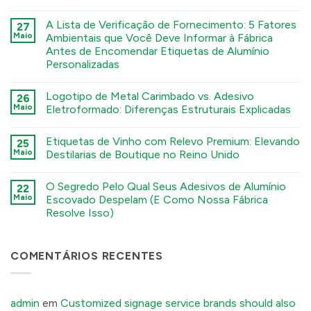
कोई
टिप्पणी
A Lista de Verificação de Fornecimento: 5 Fatores
27
नहीं
Deep
Maio
Ambientais que Você Deve Informar à Fábrica
Engraving
Antes de Encomendar Etiquetas de Alumínio
Metal
Nametags:
Personalizadas
A
Guide
कोई
to
टिप्पणी
Logotipo de Metal Carimbado vs. Adesivo
26
Chemical
नहीं
The
Etching,
Maio
Eletroformado: Diferenças Estruturais Explicadas
Sourcing
Electroforming,
Checklist:
and
कोई
5
Stamping
टिप्पणी
Etiquetas de Vinho com Relevo Premium: Elevando
Environmental
25
Processes
नहीं
Factors
Stamped
में
Maio
Destilarias de Boutique no Reino Unido
You
Metal
Must
Logo
कोई
Tell
vs.
टिप्पणी
O Segredo Pelo Qual Seus Adesivos de Alumínio
Your
Electroformed
22
नहीं
Factory
Sticker:
Premium
Maio
Escovado Despelam (E Como Nossa Fábrica
Before
Structural
Embossed
Resolve Isso)
Ordering
Differences
Wine
Custom
Explained
Labels:
कोई
Aluminum
में
Elevating
टिप्पणी
Labels
UK
नहीं
में
Boutique
The
COMENTÁRIOS RECENTES
Distilleries
Secret
में
Reason
Your
Brushed
Aluminum
admin
em
Customized signage service brands should also
Stickers