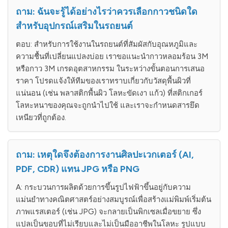
ถาม: ฉันจะรู้ได้อย่างไรว่าควรเลือกกาวชนิดใด
สำหรับอุปกรณ์เสริมในรถยนต์
ตอบ: สำหรับการใช้งานในรถยนต์ที่สัมผัสกับอุณหภูมิและ
ความชื้นที่เปลี่ยนแปลงบ่อย เราขอแนะนำกาวหลอมร้อน 3M
หรือกาว 3M เกรดอุตสาหกรรม ในระหว่างขั้นตอนการเสนอ
ราคา โปรดแจ้งให้ทีมของเราทราบเกี่ยวกับวัสดุพื้นผิวที่
แน่นอน (เช่น พลาสติกพื้นผิว โลหะขัดเงา แก้ว) ที่สติกเกอร์
โลหะหนาของคุณจะถูกนำไปใช้ และเราจะกำหนดสารยึด
เหนียวที่ถูกต้อง.
ถาม: เหตุใดจึงต้องการงานศิลปะเวกเตอร์ (AI,
PDF, CDR) แทน JPG หรือ PNG
A: กระบวนการผลิตด้วยการขึ้นรูปไฟฟ้าขึ้นอยู่กับความ
แม่นยำทางคณิตศาสตร์อย่างสมบูรณ์เพื่อสร้างแม่พิมพ์เริ่มต้น
ภาพแรสเตอร์ (เช่น JPG) จะกลายเป็นพิกเซลเมื่อขยาย ซึ่ง
แปลเป็นขอบที่ไม่เรียบและไม่เป็นมืออาชีพในโลหะ รูปแบบ