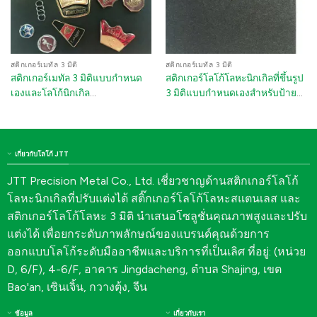
สติกเกอร์เมทัล 3 มิติ
สติกเกอร์เมทัล 3 มิติ
สติกเกอร์เมทัล 3 มิติแบบกำหนด
สติกเกอร์โลโก้โลหะนิกเกิลที่ขึ้นรูป
เองและโลโก้นิกเกิล
3 มิติแบบกำหนดเองสำหรับป้าย
Electroformed สำหรับรถยนต์
ชื่อรถยนต์ที่กันน้ำได้
สโมสรกอล์ฟ และเครื่องใช้ไฟฟ้า
เกี่ยวกับโลโก้ JTT
JTT Precision Metal Co., Ltd. เชี่ยวชาญด้านสติกเกอร์โลโก้
โลหะนิกเกิลที่ปรับแต่งได้ สติ๊กเกอร์โลโก้โลหะสแตนเลส และ
สติกเกอร์โลโก้โลหะ 3 มิติ นำเสนอโซลูชั่นคุณภาพสูงและปรับ
แต่งได้ เพื่อยกระดับภาพลักษณ์ของแบรนด์คุณด้วยการ
ออกแบบโลโก้ระดับมืออาชีพและบริการที่เป็นเลิศ ที่อยู่: (หน่วย
D, 6/F), 4-6/F, อาคาร Jingdacheng, ตำบล Shajing, เขต
Bao'an, เซินเจิ้น, กวางตุ้ง, จีน
ข้อมูล
เกี่ยวกับเรา