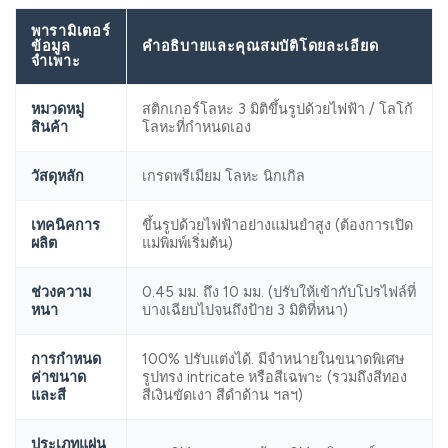
พารามิเตอร์
ข้อมูล
คำอธิบายและคุณสมบัติโดยละเอียด
จำเพาะ
หมวดหมู่
สติกเกอร์โลหะ 3 มิติขึ้นรูปด้วยไฟฟ้า / โลโก้
สินค้า
โลหะที่กำหนดเอง
วัสดุหลัก
เกรดพรีเมียม โลหะ นิกเกิล
เทคนิคการ
ขึ้นรูปด้วยไฟฟ้าอย่างแม่นยำสูง (ต้องการเปิด
ผลิต
แม่พิมพ์เริ่มต้น)
ช่วงความ
0.45 มม. ถึง 10 มม. (ปรับให้เข้ากับโปรไฟล์ที่
หนา
บางเฉียบไปจนถึงป้าย 3 มิติที่หนา)
การกำหนด
100% ปรับแต่งได้. มีจำหน่ายในขนาดพิเศษ
ค่าขนาด
รูปทรง intricate หรือสีเฉพาะ (รวมถึงสีทอง
และสี
สีเงินขัดเงา สีดำด้าน ฯลฯ)
ประเภทแผ่น