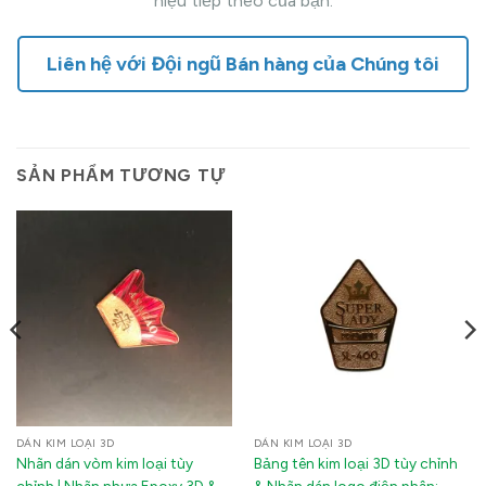
hiệu tiếp theo của bạn.
Liên hệ với Đội ngũ Bán hàng của Chúng tôi
SẢN PHẨM TƯƠNG TỰ
DÁN KIM LOẠI 3D
DÁN KIM LOẠI 3D
Nhãn dán vòm kim loại tùy
Bảng tên kim loại 3D tùy chỉnh
chỉnh | Nhãn nhựa Epoxy 3D &
& Nhãn dán logo điện phân: