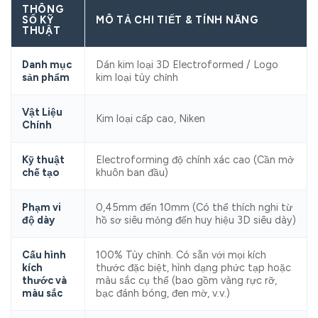
THÔNG
SỐ KỸ
MÔ TẢ CHI TIẾT & TÍNH NĂNG
THUẬT
Danh mục
Dán kim loại 3D Electroformed / Logo
sản phẩm
kim loại tùy chỉnh
Vật Liệu
Kim loại cấp cao, Niken
Chính
Kỹ thuật
Electroforming độ chính xác cao (Cần mở
chế tạo
khuôn ban đầu)
Phạm vi
0,45mm đến 10mm (Có thể thích nghi từ
độ dày
hồ sơ siêu mỏng đến huy hiệu 3D siêu dày)
Cấu hình
100% Tùy chỉnh. Có sẵn với mọi kích
kích
thước đặc biệt, hình dạng phức tạp hoặc
thước và
màu sắc cụ thể (bao gồm vàng rực rỡ,
màu sắc
bạc đánh bóng, đen mờ, v.v.)