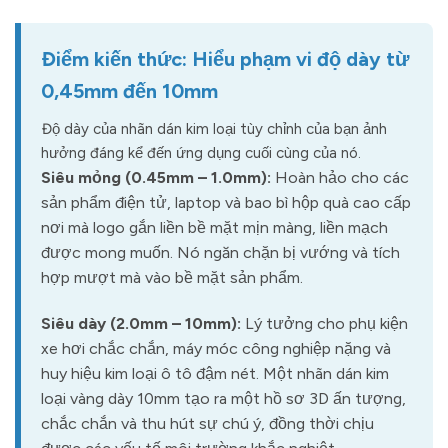
Điểm kiến thức: Hiểu phạm vi độ dày từ
0,45mm đến 10mm
Độ dày của nhãn dán kim loại tùy chỉnh của bạn ảnh
hưởng đáng kể đến ứng dụng cuối cùng của nó.
Siêu mỏng (0.45mm – 1.0mm):
Hoàn hảo cho các
sản phẩm điện tử, laptop và bao bì hộp quà cao cấp
nơi mà logo gắn liền bề mặt mịn màng, liền mạch
được mong muốn. Nó ngăn chặn bị vướng và tích
hợp mượt mà vào bề mặt sản phẩm.
Siêu dày (2.0mm – 10mm):
Lý tưởng cho phụ kiện
xe hơi chắc chắn, máy móc công nghiệp nặng và
huy hiệu kim loại ô tô đậm nét. Một nhãn dán kim
loại vàng dày 10mm tạo ra một hồ sơ 3D ấn tượng,
chắc chắn và thu hút sự chú ý, đồng thời chịu