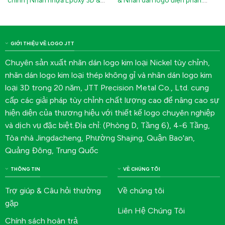
Đề can niken
Nhãn dính chống nước cho máy
móc và thiết bị công nghiệp
GIỚI THIỆU VỀ LOGO JTT
Chuyên sản xuất nhãn dán logo kim loại Nickel tùy chỉnh,
nhãn dán logo kim loại thép không gỉ và nhãn dán logo kim
loại 3D trong 20 năm, JTT Precision Metal Co., Ltd. cung
cấp các giải pháp tùy chỉnh chất lượng cao để nâng cao sự
hiện diện của thương hiệu với thiết kế logo chuyên nghiệp
và dịch vụ đặc biệt.Địa chỉ: (Phòng D, Tầng 6), 4-6 Tầng,
Tòa nhà Jingdacheng, Phường Shajing, Quận Bao'an,
Quảng Đông, Trung Quốc
THÔNG TIN
VỀ CHÚNG TÔI
Trợ giúp & Câu hỏi thường
Về chúng tôi
gặp
Liên Hệ Chúng Tôi
Chính sách hoàn trả