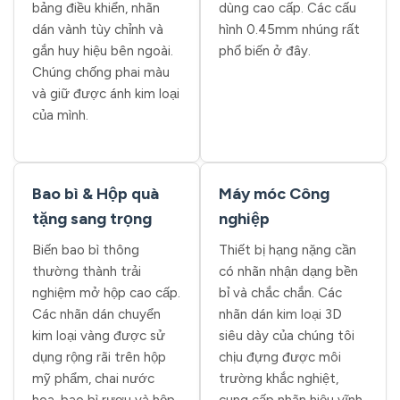
bảng điều khiển, nhãn
dùng cao cấp. Các cấu
dán vành tùy chỉnh và
hình 0.45mm nhúng rất
gắn huy hiệu bên ngoài.
phổ biến ở đây.
Chúng chống phai màu
và giữ được ánh kim loại
của mình.
Bao bì & Hộp quà
Máy móc Công
tặng sang trọng
nghiệp
Biến bao bì thông
Thiết bị hạng nặng cần
thường thành trải
có nhãn nhận dạng bền
nghiệm mở hộp cao cấp.
bỉ và chắc chắn. Các
Các nhãn dán chuyển
nhãn dán kim loại 3D
kim loại vàng được sử
siêu dày của chúng tôi
dụng rộng rãi trên hộp
chịu đựng được môi
mỹ phẩm, chai nước
trường khắc nghiệt,
hoa, bao bì rượu và hộp
cung cấp nhãn hiệu vĩnh