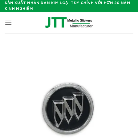
Bỏ
SẢN XUẤT NHÃN DÁN KIM LOẠI TÙY CHỈNH VỚI HƠN 20 NĂM
KINH NGHIỆM
qua
nội
dung