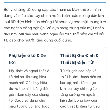
Bởi vì chúng tôi cung cấp các tham số kích thước, hình
dạng và màu sắc tùy chỉnh hoàn toàn, các miếng dán kim
loại 3D điện hình của chúng tôi phục vụ cho một mảng lớn
các ngành công nghiệp. Vẻ đẹp sang trọng của một nhãn
dán kim loại dày màu vàng ngay lập tức thể hiện giá trị nội
tại cao cho người tiêu dùng cuối cùng.
Phụ kiện ô tô & Xe
Thiết Bị Gia Đình &
hơi
Thiết Bị Điện Tử
Nội thất và ngoại thất ô
Từ tủ lạnh cao cấp và
tô đòi hỏi thương hiệu
thiết bị âm thanh đến vỏ
mạnh mẽ. Các huy hiệu
laptop, một tấm logo
được tạo hình bằng điện
kim loại tùy chỉnh giúp
giải niken dày của chúng
tăng cường vẻ ngoài
tôi được sử dụng cho
hiện đại, bóng bẩy của
biểu tượng vô lăng, logo
các thiết bị điện tử tiêu