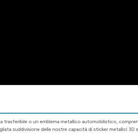
a trasferibile o un emblema metallico automobilistico, compre
liata suddivisione delle nostre capacità di sticker metallici 3D s