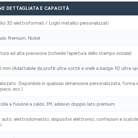
NE DETTAGLIATA E CAPACITÀ
lici 3D elettroformati / Loghi metallici personalizzati
ado Premium, Nickel
ura ad alta precisione (richiede l'apertura dello stampo iniziale)
mm (Adattabile da profili ultra-sottili e snelli a badge 3D ultra-sp
izzato. Disponibile in qualsiasi dimensione personalizzata, forma i
opaco, ecc.)
colla a fusione a caldo 3M, adesivo doppio lato premium
 auto, elettrodomestici, dispositivi elettronici, confezioni e scatole 
i.