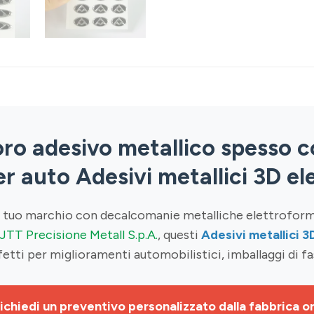
ro adesivo metallico spesso c
er auto Adesivi metallici 3D el
le del tuo marchio con decalcomanie metalliche elettrofo
JTT Precisione Metall S.p.A.
, questi
Adesivi metallici 3
fetti per miglioramenti automobilistici, imballaggi di f
ichiedi un preventivo personalizzato dalla fabbrica o