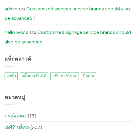
Brushed
Aluminum
admin
บน
Customized signage service brands should also
Stickers
Peel
be advanced！
Off
(And
How
Our
hello world
บน
Customized signage service brands should
Factory
Fixes
also be advanced！
It)
में
แท็กคลาวด์
อาซัว
สติ๊กเกอร์โลโก้
สติกเกอร์โลหะ
นิกเกิล
หมวดหมู่
กรณีแสดง
(18)
เจทีที บล็อก
(207)