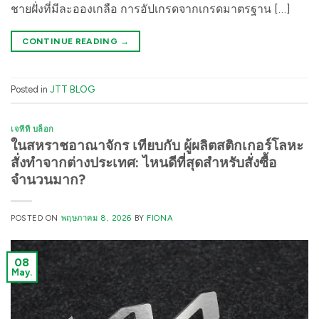
ชายฝั่งที่มีละอองเกลือ การอัปเกรดจากเกรดมาตรฐาน […]
CONTINUE READING
→
Posted in
JTT BLOG
เจทีที บล็อก
ในสหราชอาณาจักร เทียบกับ ผู้ผลิตสติกเกอร์โลหะ
สั่งทำจากต่างประเทศ: ไหนดีที่สุดสำหรับสั่งซื้อ
จำนวนมาก?
POSTED ON
พฤษภาคม 8, 2026
BY
FIONA
08
May.