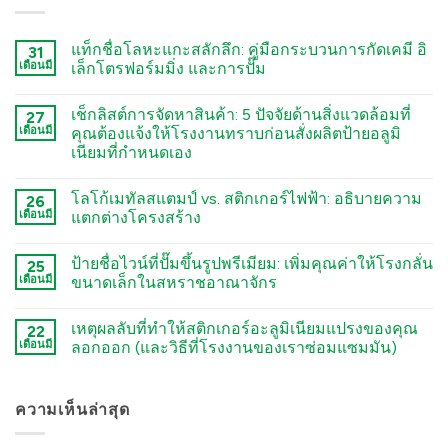
แท็กชื่อโลหะแกะสลักลึก: คู่มือกระบวนการกัดเคมี อิ
31
เดือนมี
เล็กโตรฟอร์มมิ่ง และการปั๊ม
कोई
टिप्पणी
เช็กลิสต์การจัดหาสินค้า: 5 ปัจจัยด้านสิ่งแวดล้อมที่
27
नहीं
Deep
เดือนมี
คุณต้องแจ้งให้โรงงานทราบก่อนสั่งผลิตป้ายอลูมิ
Engraving
เนียมที่กำหนดเอง
Metal
Nametags:
कोई
A
टिप्पणी
Guide
โลโก้เมทัลสแตมป์ vs. สติกเกอร์ไฟฟ้า: อธิบายความ
26
नहीं
to
The
เดือนมี
แตกต่างโครงสร้าง
Chemical
Sourcing
Etching,
Checklist:
कोई
Electroforming,
5
टिप्पणी
and
ป้ายชื่อไวน์ที่ปั๊มขึ้นรูปพรีเมียม: เพิ่มคุณค่าให้โรงกลั่น
Environmental
25
नहीं
Stamping
Factors
Stamped
เดือนมี
ขนาดเล็กในสหราชอาณาจักร
Processes
You
Metal
में
Must
Logo
कोई
Tell
vs.
टिप्पणी
เหตุผลลับที่ทำให้สติกเกอร์อะลูมิเนียมแปรงของคุณ
Your
Electroformed
22
नहीं
Factory
Sticker:
Premium
เดือนมี
ลอกออก (และวิธีที่โรงงานของเราซ่อมแซมมัน)
Before
Structural
Embossed
Ordering
Differences
Wine
कोई
Custom
Explained
Labels:
टिप्पणी
Aluminum
में
Elevating
नहीं
Labels
UK
The
ความเห็นล่าสุด
में
Boutique
Secret
Distilleries
Reason
में
Your